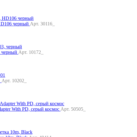
 HD106 черный
Арт. 30116_
, черный
Арт. 10172_
1
Арт. 10202_
ter With PD, серый космос
Арт. 50505_