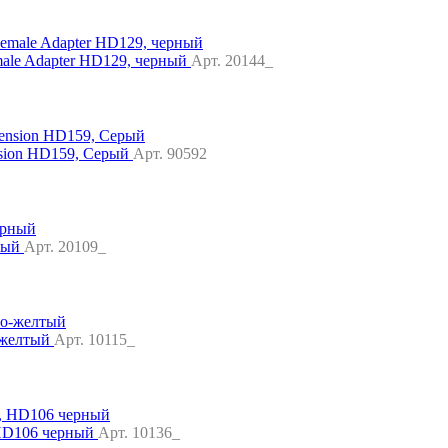
le Adapter HD129, черный
Арт. 20144_
nsion HD159, Серый
Арт. 90592
ный
Арт. 20109_
-желтый
Арт. 10115_
 HD106 черный
Арт. 10136_