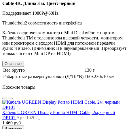
Cable 4K. Длина 3 м. Цвет: черный
Поддерживает 1080P@60Hz
Thunderbolt2 совместимость интерфейса
Кабель соединяет компьютер с Mini DisplayPort с портом
Thunderbolt TM с телевизором высокой четкости, монитором
или проектором с входом HDMI для потоковой передачи
аудио и видео. (Внимание: НЕ двунаправленный. Преобразует
только сигнал с Mini DP на HDMI)
Описание
Вес брутто
130 г
Габаритные размеры упаковки (Д*Ш*В)
160х230х10 мм
Похожие товары
Кабель UGREEN Display Port to HDMI Cable, 2м, черный
DP101
Арт. 10202_
1 460 руб
В корзину