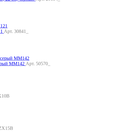
21
Арт. 30841_
серый MM142
Арт. 50570_
X10B
-ZX15B