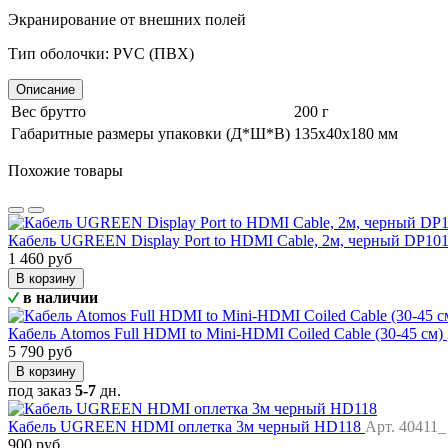
Экранирование от внешних полей
Тип оболочки: PVC (ПВХ)
Описание
Вес брутто
200 г
Габаритные размеры упаковки (Д*Ш*В)
135х40х180 мм
Похожие товары
Кабель UGREEN Display Port to HDMI Cable, 2м, черный DP10
1 460 руб
В корзину
в наличии
Кабель Atomos Full HDMI to Mini-HDMI Coiled Cable (30-45 см)
5 790 руб
В корзину
под заказ
5-7
дн.
Кабель UGREEN HDMI оплетка 3м черный HD118
Арт. 40411_
900 руб