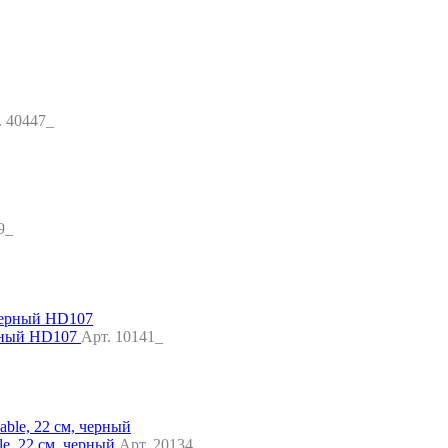
. 40447_
9_
ерный HD107
Арт. 10141_
e, 22 см, черный
Арт. 20134_