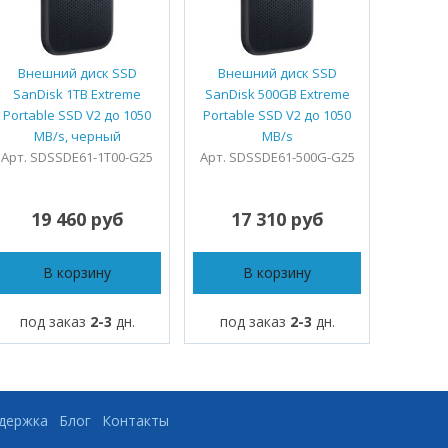
Внешний диск SSD
Внешний диск SSD
Внешн
SanDisk 1TB Extreme
SanDisk 500GB Extreme
4TB M
Portable SSD V2 до 1050
Portable SSD V2 до 1050
USB 3.2
MB/s, черный
MB/s
Арт. SDSSDE61-1T00-G25
Арт. SDSSDE61-500G-G25
Арт. 
19 460 руб
17 310 руб
3
В корзину
В корзину
под заказ
2-3
дн.
под заказ
2-3
дн.
ддержка
Блог
Контакты