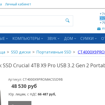
а
Личный кабинет
+74
+74
+79
in
ЫЕ
КОМПЬЮТЕРЫ
ЗВУК
ДОМ
СУМКИ
О
ища
SSD диски
Портативные SSD
CT4000X9PR
SSD Crucial 4TB X9 Pro USB 3.2 Gen 2 Portab
Артикул:
CT4000X9PROMACSSD9B
48 530 руб
Юр. лицам, с НДС:
66 487 руб,