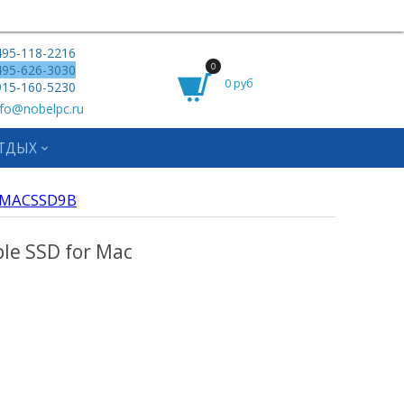
95-118-2216
0
95-626-3030
0 руб
15-160-5230
fo@nobelpc.ru
ТДЫХ
OMACSSD9B
le SSD for Mac