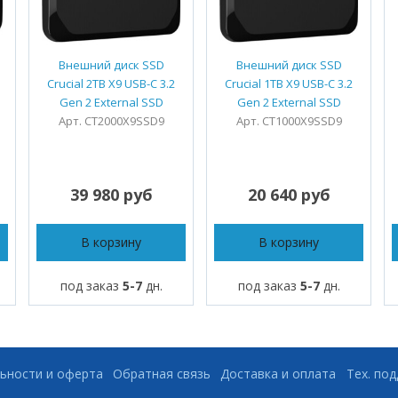
Внешний диск SSD
Внешний диск SSD
Crucial 2TB X9 USB-C 3.2
Crucial 1TB X9 USB-C 3.2
Gen 2 External SSD
Gen 2 External SSD
Арт. CT2000X9SSD9
Арт. CT1000X9SSD9
39 980 руб
20 640 руб
В корзину
В корзину
под заказ
5-7
дн.
под заказ
5-7
дн.
ьности и оферта
Обратная связь
Доставка и оплата
Тех. по