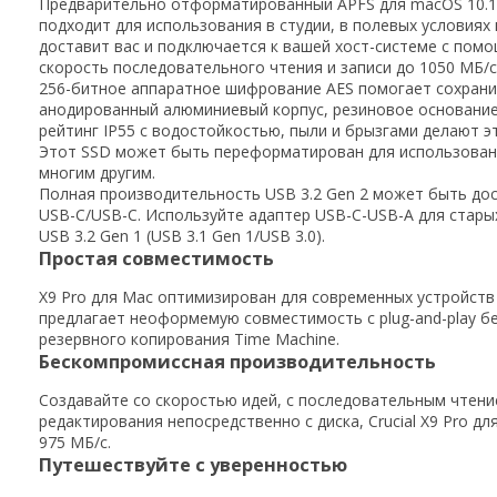
Предварительно отформатированный APFS для macOS 10.13 
подходит для использования в студии, в полевых условиях
доставит вас и подключается к вашей хост-системе с помо
скорость последовательного чтения и записи до 1050 МБ/с,
256-битное аппаратное шифрование AES помогает сохранит
анодированный алюминиевый корпус, резиновое основание, 
рейтинг IP55 с водостойкостью, пыли и брызгами делают э
Этот SSD может быть переформатирован для использования с
многим другим.
Полная производительность USB 3.2 Gen 2 может быть дос
USB-C/USB-C. Используйте адаптер USB-C-USB-A для старых
USB 3.2 Gen 1 (USB 3.1 Gen 1/USB 3.0).
Простая совместимость
X9 Pro для Mac оптимизирован для современных устройств Ap
предлагает неоформемую совместимость с plug-and-play 
резервного копирования Time Machine.
Бескомпромиссная производительность
Создавайте со скоростью идей, с последовательным чтени
редактирования непосредственно с диска, Crucial X9 Pro 
975 МБ/с.
Путешествуйте с уверенностью