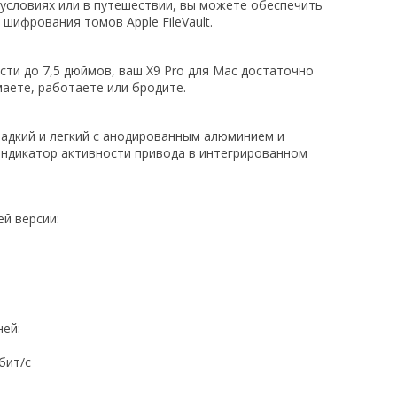
х условиях или в путешествии, вы можете обеспечить
ифрования томов Apple FileVault.
сти до 7,5 дюймов, ваш X9 Pro для Mac достаточно
аете, работаете или бродите.
гладкий и легкий с анодированным алюминием и
индикатор активности привода в интегрированном
й версии:
ней:
бит/с