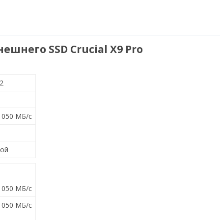
шнего SSD Crucial X9 Pro
 2
1050 МБ/с
ной
1050 МБ/с
1050 МБ/с