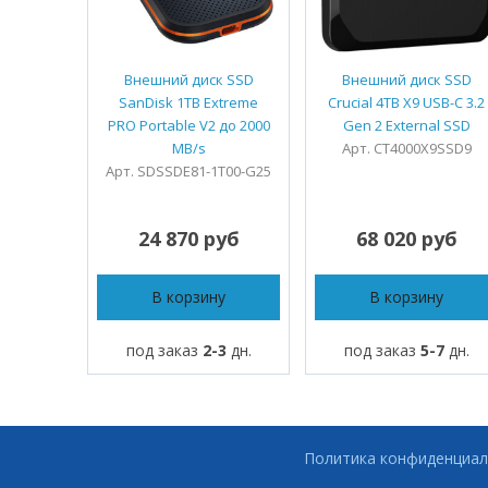
Внешний диск SSD
Внешний диск SSD
SanDisk 1TB Extreme
Crucial 4TB X9 USB-C 3.2
PRO Portable V2 до 2000
Gen 2 External SSD
MB/s
Арт. CT4000X9SSD9
Арт. SDSSDE81-1T00-G25
24 870 руб
68 020 руб
В корзину
В корзину
под заказ
2-3
дн.
под заказ
5-7
дн.
Политика конфиденциал