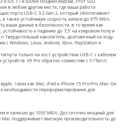
и iOS 17 и более поздних версий, этот SSD
 или в любом другом месте, где ваша работа
щью порта USB-C 3.2 Gen 2, который обеспечивает
 а также устойчивую скорость записи до 975 МБ/с.
ь ваши данные в безопасности, в то время как
устойчивость к падению до 7,5' на ковровом полу и
то Твердотельный накопитель, долговечный на ходу.
 Windows, Linux, Android, Xbox, PlayStation и
тигнута только на хост-устройствах USB-C с кабелем
 устройств. X9 Pro обратно совместим с 5 Гбит/с
ple, таких как Mac, iPad и iPhone 15 Pro/Pro Max. Он
без необходимости переформатирования для
ем и записью до 1050 МБ/с. Достаточно мощный для
для Mac поддерживает высокую производительность до