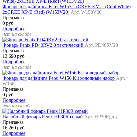
Фонарь для дайвинга Ferei W153 1хCREE XM-L (Cool White)
2xCREE XP-E (Red) (W153V20)
Арт. W153V20
Предзаказ
0 руб
Подробнее
нет на складе
Фонарь Fenix PD40RV2.0 тактический
Арт. PD40RV20
Предзаказ
13 690 руб
Подробнее
нет на складе
Фонарь для дайвинга Ferei W156 Kit холодный-набор
Арт.
W156
Предзаказ
0 руб
Подробнее
нет на складе
Налобный фонарь Fenix HP30R серый
Арт. HP30Rgrey
Предзаказ
16 260 руб
Подробнее