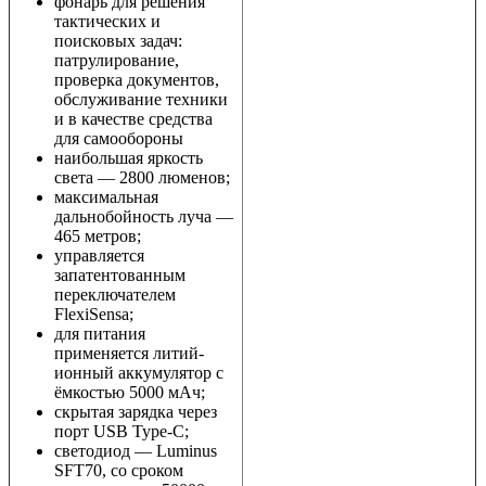
фонарь для решения
тактических и
поисковых задач:
патрулирование,
проверка документов,
обслуживание техники
и в качестве средства
для самообороны
наибольшая яркость
света — 2800 люменов;
максимальная
дальнобойность луча —
465 метров;
управляется
запатентованным
переключателем
FlexiSensa;
для питания
применяется литий-
ионный аккумулятор с
ёмкостью 5000 мАч;
скрытая зарядка через
порт USB Type-C;
светодиод — Luminus
SFT70, со сроком