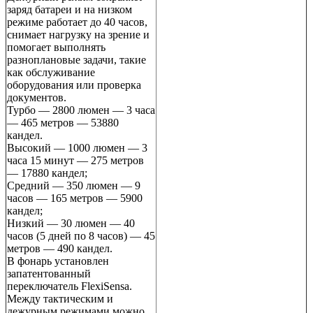
заряд батареи и на низком
режиме работает до 40 часов,
снимает нагрузку на зрение и
помогает выполнять
разноплановые задачи, такие
как обслуживание
оборудования или проверка
документов.
Турбо — 2800 люмен — 3 часа
— 465 метров — 53880
кандел.
Высокий — 1000 люмен — 3
часа 15 минут — 275 метров
— 17880 кандел;
Средний — 350 люмен — 9
часов — 165 метров — 5900
кандел;
Низкий — 30 люмен — 40
часов (5 дней по 8 часов) — 45
метров — 490 кандел.
В фонарь установлен
запатентованный
переключатель FlexiSensa.
Между тактическим и
дежурным режимами можно