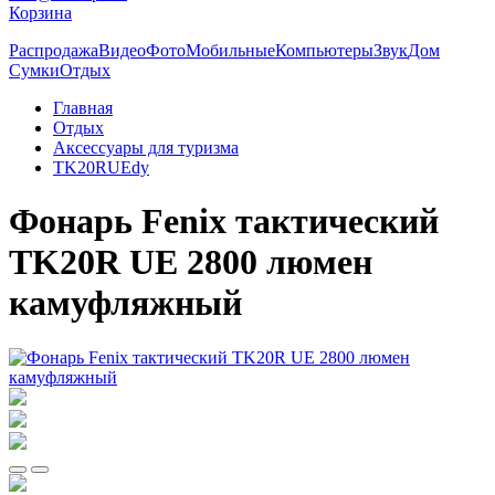
Корзина
Распродажа
Видео
Фото
Мобильные
Компьютеры
Звук
Дом
Сумки
Отдых
Главная
Отдых
Аксессуары для туризма
TK20RUEdy
Фонарь Fenix тактический
TK20R UE 2800 люмен
камуфляжный