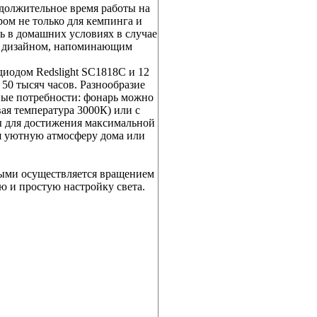
одолжительное время работы на
ром не только для кемпинга и
ь в домашних условиях в случае
 с дизайном, напоминающим
иодом Redslight SC1818C и 12
0 тысяч часов. Разнообразие
ные потребности: фонарь можно
ая температура 3000К) или с
ы для достижения максимальной
ая уютную атмосферу дома или
рыми осуществляется вращением
 и простую настройку света.