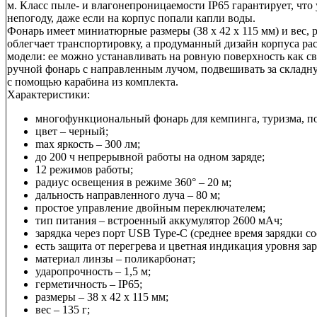
м. Класс пыле- и влагонепроницаемости IP65 гарантирует, что 
непогоду, даже если на корпус попали капли воды.
Фонарь имеет миниатюрные размеры (38 х 42 х 115 мм) и вес, р
облегчает транспортировку, а продуманный дизайн корпуса р
модели: ее можно устанавливать на ровную поверхность как св
ручной фонарь с направленным лучом, подвешивать за складн
с помощью карабина из комплекта.
Характеристики:
многофункциональный фонарь для кемпинга, туризма, по
цвет – черный;
max яркость – 300 лм;
до 200 ч непрерывной работы на одном заряде;
12 режимов работы;
радиус освещения в режиме 360° – 20 м;
дальность направленного луча – 80 м;
простое управление двойным переключателем;
тип питания – встроенный аккумулятор 2600 мАч;
зарядка через порт USB Type-C (среднее время зарядки сос
есть защита от перегрева и цветная индикация уровня зар
материал линзы – поликарбонат;
ударопрочность – 1,5 м;
герметичность – IP65;
размеры – 38 х 42 х 115 мм;
вес – 135 г;