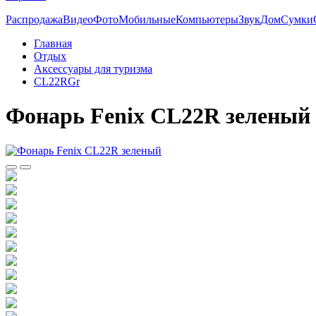
Распродажа
Видео
Фото
Мобильные
Компьютеры
Звук
Дом
Сумки
Главная
Отдых
Аксессуары для туризма
CL22RGr
Фонарь Fenix CL22R зеленый