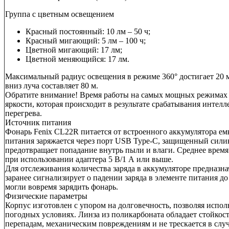
Группа с цветным освещением
Красный постоянный: 10 лм – 50 ч;
Красный мигающий: 5 лм – 100 ч;
Цветной мигающий: 17 лм;
Цветной меняющийся: 17 лм.
Максимальный радиус освещения в режиме 360° достигает 20 м
вниз луча составляет 80 м.
Обратите внимание! Время работы на самых мощных режимах 
яркости, которая происходит в результате срабатывания интел
перегрева.
Источник питания
Фонарь Fenix CL22R питается от встроенного аккумулятора е
питания заряжается через порт USB Type-C, защищенный сили
предотвращает попадание внутрь пыли и влаги. Среднее время 
при использовании адаптера 5 В/1 А или выше.
Для отслеживания количества заряда в аккумуляторе предназн
заранее сигнализирует о падении заряда в элементе питания д
могли вовремя зарядить фонарь.
Физические параметры
Корпус изготовлен с упором на долговечность, позволяя испол
погодных условиях. Линза из поликарбоната обладает стойко
перепадам, механическим повреждениям и не трескается в случ