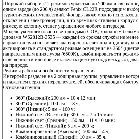
Широкий набор из 12 режимов яркостью до 500 лм и сверх пр
одном заряде (до 200 ч) делают Fenix CL22R подходящим выбо
туристических путешествий. Фонарь также можно использоват
отключений электроэнергии, в то время как стильный корпус
римскую колонну, станет украшением любого интерьера.
Модель укомплектована светодиодами COB, холодным белым д
диодами WS2812B-3535 — каждый со сроком службы не менее 5
вариантов луча позволяет адаптировать свет под индивидуаль
активировать в стандартном режиме освещения на 360° (цветов
направленным вниз лучом (6500К), комбинировать эти режим
освещенности или вовсе включать цветную подсветку, создав
на природе.
Режимы работы и особенности управления
Интерфейс разделен на 2 обширные группы, управление кото
и нажатием верхних переключателей, обеспечивающих быструю
Основная группа
360° (Высокий): 200 лм – 10 ч 12 мин;
360° (Средний): 100 лм – 18 ч;
360° (Низкий): 5 лм – 160 ч;
Нижний свет (Высокий): 300 лм – 7 ч 15 мин;
Нижний свет (Средний): 150 лм – 11 ч 10 мин;
Нижний свет (Низкий): 5 лм – 200 ч;
Комбинированный (Высокий): 500 лм – 4 ч;
Комбинированный (Низкий): 10 лм – 85 ч.