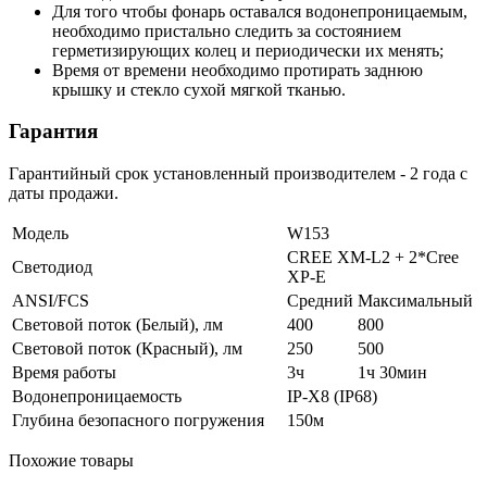
Для того чтобы фонарь оставался водонепроницаемым,
необходимо пристально следить за состоянием
герметизирующих колец и периодически их менять;
Время от времени необходимо протирать заднюю
крышку и стекло сухой мягкой тканью.
Гарантия
Гарантийный срок установленный производителем - 2 года с
даты продажи.
Модель
W153
CREE XM-L2 + 2*Cree
Светодиод
XP-E
ANSI/FCS
Средний
Максимальный
Световой поток (Белый), лм
400
800
Световой поток (Красный), лм
250
500
Время работы
3ч
1ч 30мин
Водонепроницаемость
IP-X8 (IP68)
Глубина безопасного погружения
150м
Похожие товары