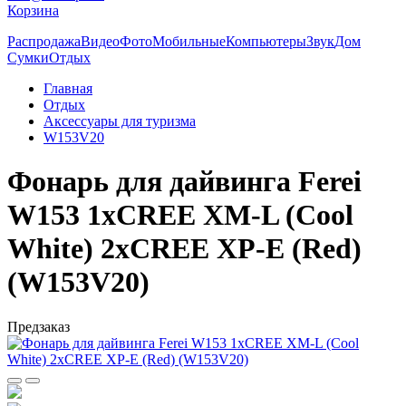
Корзина
Распродажа
Видео
Фото
Мобильные
Компьютеры
Звук
Дом
Сумки
Отдых
Главная
Отдых
Аксессуары для туризма
W153V20
Фонарь для дайвинга Ferei
W153 1хCREE XM-L (Cool
White) 2xCREE XP-E (Red)
(W153V20)
Предзаказ