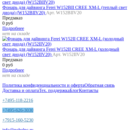
Фонарь для дайвинга Ferei W152BII CREE XM-L (теплый свет
диода) (W152BIIV20)
Арт. W152BIIV20
Предзаказ
0 руб
Подробнее
нет на складе
Фонарь для дайвинга Ferei W152II CREE XM-L (холодный
свет диода) (W152IIV20)
Арт. W152IIV20
Предзаказ
0 руб
Подробнее
нет на складе
Политика конфиденциальности и оферта
Обратная связь
Доставка и оплата
Тех. поддержка
Блог
Контакты
+7495-118-2216
+7495-626-3030
+7915-160-5230
info@nobelpc.ru