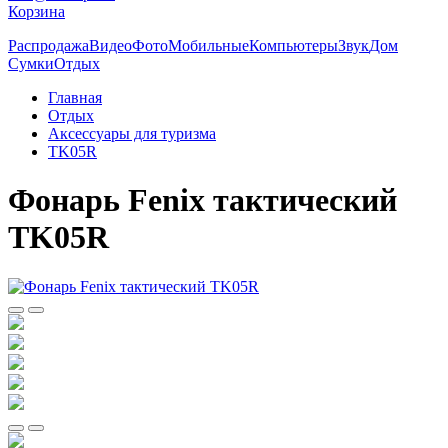
Корзина
Распродажа
Видео
Фото
Мобильные
Компьютеры
Звук
Дом
Сумки
Отдых
Главная
Отдых
Аксессуары для туризма
TK05R
Фонарь Fenix тактический
TK05R