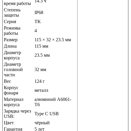
14.3 ч
время работы
Степень
IP68
защиты
Серия
TK
Режимы
4
работы
Размер
115 × 32 × 23.5 мм
Длина
115 мм
Диаметр
23.5 мм
корпуса
Диаметр
головной
32 мм
части
Вес
124 г
Корпус
металл
фонаря
Материал
алюминий A6061-
корпуса
T6
Зарядка через
Type C USB
USB:
Цвет
чёрный
Гарантия
5 лет