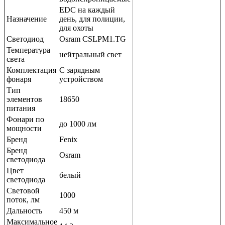
EDC на каждый
Назначение
день, для полиции,
для охоты
Светодиод
Osram CSLPM1.TG
Температура
нейтральный свет
света
Комплектация
С зарядным
фонаря
устройством
Тип
элементов
18650
питания
Фонари по
до 1000 лм
мощности
Бренд
Fenix
Бренд
Osram
светодиода
Цвет
белый
светодиода
Световой
1000
поток, лм
Дальность
450 м
Максимальное