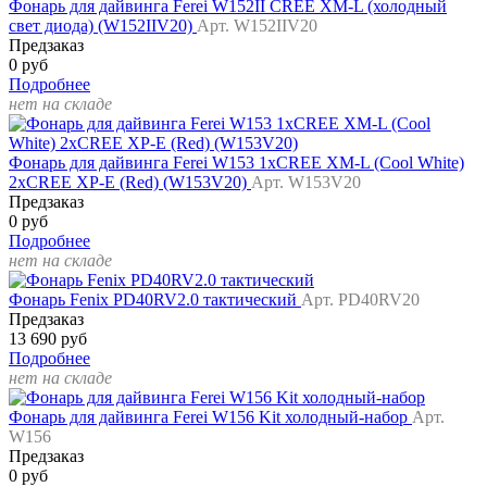
Фонарь для дайвинга Ferei W152II CREE XM-L (холодный
свет диода) (W152IIV20)
Арт. W152IIV20
Предзаказ
0 руб
Подробнее
нет на складе
Фонарь для дайвинга Ferei W153 1хCREE XM-L (Cool White)
2xCREE XP-E (Red) (W153V20)
Арт. W153V20
Предзаказ
0 руб
Подробнее
нет на складе
Фонарь Fenix PD40RV2.0 тактический
Арт. PD40RV20
Предзаказ
13 690 руб
Подробнее
нет на складе
Фонарь для дайвинга Ferei W156 Kit холодный-набор
Арт.
W156
Предзаказ
0 руб