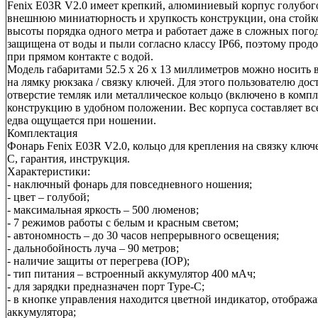
Fenix E03R V2.0 имеет крепкий, алюминиевый корпус голубого
внешнюю миниатюрность и хрупкость конструкции, она стойк
высоты порядка одного метра и работает даже в сложных пого
защищена от воды и пыли согласно классу IP66, поэтому продо
при прямом контакте с водой.
Модель габаритами 52.5 х 26 х 13 миллиметров можно носить 
на лямку рюкзака / связку ключей. Для этого пользователю дос
отверстие темляк или металлическое кольцо (включено в компл
конструкцию в удобном положении. Вес корпуса составляет вс
едва ощущается при ношении.
Комплектация
Фонарь Fenix E03R V2.0, кольцо для крепления на связку ключ
C, гарантия, инструкция.
Характеристики:
- наключный фонарь для повседневного ношения;
- цвет – голубой;
- максимальная яркость – 500 люменов;
- 7 режимов работы с белым и красным светом;
- автономность – до 30 часов непрерывного освещения;
- дальнобойность луча – 90 метров;
- наличие защиты от перегрева (IOP);
- тип питания – встроенный аккумулятор 400 мАч;
- для зарядки предназначен порт Type-C;
- в кнопке управления находится цветной индикатор, отображ
аккумулятора;