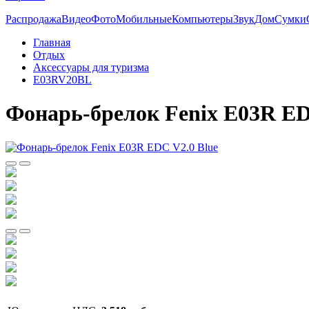
Распродажа
Видео
Фото
Мобильные
Компьютеры
Звук
Дом
Сумки
Главная
Отдых
Аксессуары для туризма
E03RV20BL
Фонарь-брелок Fenix E03R ED