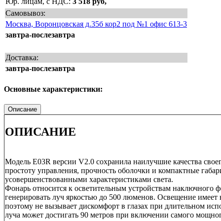
Юр. лицам, с НДС:
3 518 руб,
Самовывоз:
Москва, Воронцовская д.35б кор2 под №1 офис 613-3
завтра-послезавтра
Доставка:
завтра-послезавтра
Основные характеристики:
Описание
ОПИСАНИЕ
Модель E03R версии V2.0 сохранила наилучшие качества свое
простоту управления, прочность оболочки и компактные габар
усовершенствованными характеристиками света.
Фонарь относится к осветительным устройствам наключного ф
генерировать луч яркостью до 500 люменов. Освещение имеет
поэтому не вызывает дискомфорт в глазах при длительном исп
луча может достигать 90 метров при включении самого мощно