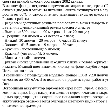
света на данной яркости составляет 2082 кандел.
В данном фонаре встроена современная защита от перегрева (IO
службы диодов и элемента питания. Защита активируется в слу
достигает 60°C, и самостоятельно уменьшает текущую яркость
Режимы работы
Среди семи доступных режимов пользователь может выбрать к
цвета или функциональный режим красного спектра.
- Высокий: 500 люмен – 90 метров – 1 час 20 минут;
- Средний: 150 люмен – 50 метров – 2 часа;
- Низкий: 30 люмен – 20 метров – 6 часов 35 минут;
- Экономный: 5 люмен – 9 метров – 30 часов;
- Красный (постоянный): 5 люмен;
- Красный (мигающий): 5 люмен;
- Минимальный: 1 люмен.
Круглая кнопка управления находится ближе к голове корпуса 
нажатие. Медный цвет выделяет кнопку на фоне голубого корп
Источник питания
В сравнении с предыдущей моделью, фонарь E03R V2.0 получи
емкостью до 400 мАч. Это позволило продлить время работы ус
Эко.
Встроенный аккумулятор заряжается через порт Type-C с помо
комплектацию. Порт находится слева от переключателя и закр
целью предотвращения случайного попадания внутрь засорений
аккумулятора отслеживается благодаря цветному индикатору в
Физические параметры