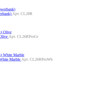
erbank)
Арт. CL28R
Olive
Арт. CL26RProGr
White Marble
Арт. CL26RProWh