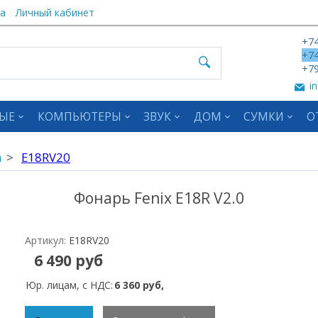
а
Личный кабинет
+74
+74
+79
in
ЫЕ
КОМПЬЮТЕРЫ
ЗВУК
ДОМ
СУМКИ
О
а
E18RV20
Фонарь Fenix E18R V2.0
Артикул:
E18RV20
6 490 руб
Юр. лицам, с НДС:
6 360 руб,