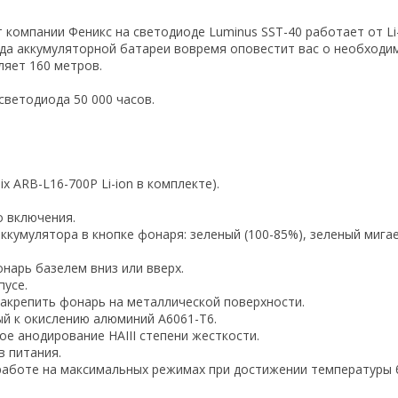
 компании Феникс на светодиоде Luminus SST-40 работает от Li-
яда аккумуляторной батареи вовремя оповестит вас о необходи
ляет 160 метров.
светодиода 50 000 часов.
nix ARB-L16-700P Li-ion в комплекте).
о включения.
кумулятора в кнопке фонаря: зеленый (100-85%), зеленый мигает
нарь базелем вниз или вверх.
пусе.
закрепить фонарь на металлической поверхности.
ый к окислению алюминий А6061-Т6.
е анодирование HAIII степени жесткости.
в питания.
работе на максимальных режимах при достижении температуры б