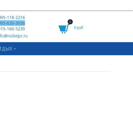
95-118-2216
0
95-626-3030
0 руб
15-160-5230
fo@nobelpc.ru
ТДЫХ