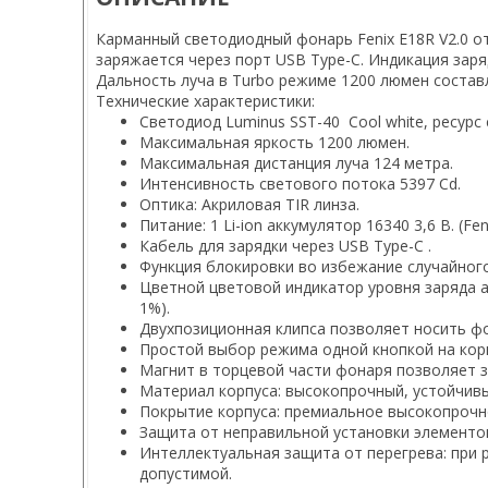
Карманный светодиодный фонарь Fenix E18R V2.0 от
заряжается через порт USB Type-C. Индикация зар
Дальность луча в Turbo режиме 1200 люмен состав
Технические характеристики:
Светодиод Luminus SST-40 Cool white, ресурс 
Максимальная яркость 1200 люмен.
Максимальная дистанция луча 124 метра.
Интенсивность светового потока 5397 Cd.
Оптика: Акриловая TIR линза.
Питание: 1 Li-ion аккумулятор 16340 3,6 В. (Fe
Кабель для зарядки через USB Type-C .
Функция блокировки во избежание случайног
Цветной цветовой индикатор уровня заряда ак
1%).
Двухпозиционная клипса позволяет носить фо
Простой выбор режима одной кнопкой на кор
Магнит в торцевой части фонаря позволяет 
Материал корпуса: высокопрочный, устойчив
Покрытие корпуса: премиальное высокопрочно
Защита от неправильной установки элементо
Интеллектуальная защита от перегрева: при 
допустимой.