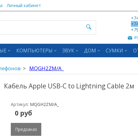
а
Личный кабинет
+74
+74
+79
in
ЫЕ
КОМПЬЮТЕРЫ
ЗВУК
ДОМ
СУМКИ
О
елефонов
MQGH2ZM/A_
Кабель Apple USB-C to Lightning Cable 2м
Артикул:
MQGH2ZM/A_
0 руб
Предзаказ