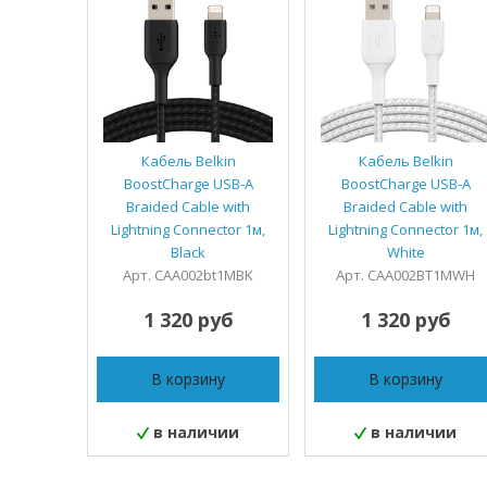
Кабель Belkin
Кабель Belkin
BoostCharge USB-A
BoostCharge USB-A
Braided Cable with
Braided Cable with
Lightning Connector 1м,
Lightning Connector 1м,
Black
White
Арт. CAA002bt1MBK
Арт. CAA002BT1MWH
1 320 руб
1 320 руб
В корзину
В корзину
в наличии
в наличии