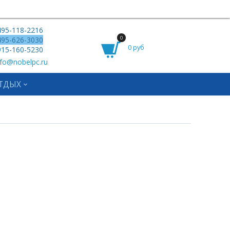
95-118-2216
0
95-626-3030
0 руб
15-160-5230
fo@nobelpc.ru
ТДЫХ