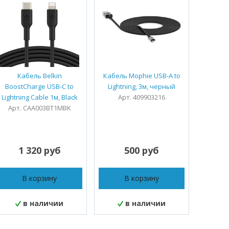
Кабель Belkin
Кабель Mophie USB-A to
Кабель 
BoostCharge USB-C to
Lightning, 3м, черный
Lightn
Lightning Cable 1м, Black
Арт. 409903216
Ар
Арт. CAA003BT1MBK
1 320 руб
500 руб
3
В корзину
В корзину
в наличии
в наличии
под