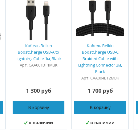
Кабель Belkin
Кабель Belkin
BoostCharge USB-A to
BoostCharge USB-C
Lightning Cable 1м, Black
Braided Cable with
Арт. CAA001BT1MBK
Lightning Connector 2м,
Black
Арт. CAA004BT2MBK
1 300 руб
1 700 руб
В корзину
В корзину
в наличии
в наличии