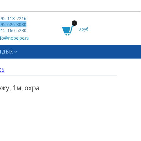
95-118-2216
0
95-626-3030
0 руб
15-160-5230
fo@nobelpc.ru
ТДЫХ
05
ожу, 1м, охра