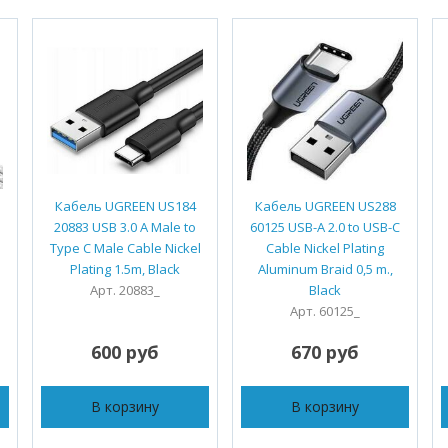
Кабель UGREEN US184
Кабель UGREEN US288
20883 USB 3.0 A Male to
60125 USB-A 2.0 to USB-C
Type C Male Cable Nickel
Cable Nickel Plating
Plating 1.5m, Black
Aluminum Braid 0,5 m.,
Арт. 20883_
Black
Арт. 60125_
600 руб
670 руб
В корзину
В корзину