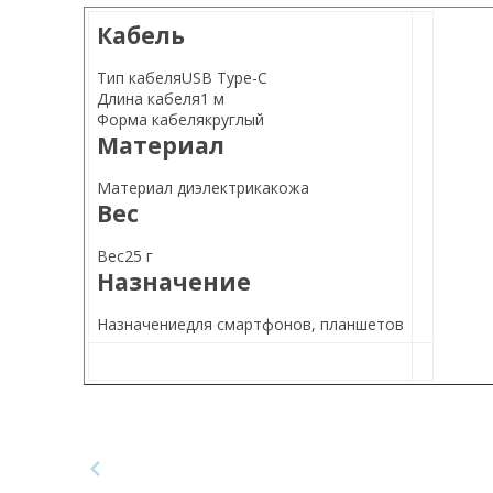
Кабель
Тип
кабеля
USB
Type-C
Длина
кабеля
1 м
Форма
кабеля
круглый
Материал
Материал
диэлектрика
кожа
Вес
Вес
25 г
Назначение
Назначение
для смартфонов,
планшетов