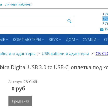
а
Личный кабинет
+74
+74
+79
in
ЫЕ
КОМПЬЮТЕРЫ
ЗВУК
ДОМ
СУМКИ
О
абели и адаптеры
USB кабели и адаптеры
CB-CL
ca Digital USB 3.0 to USB-C, оплетка под к
Артикул:
CB-CL05
0 руб
Предзаказ