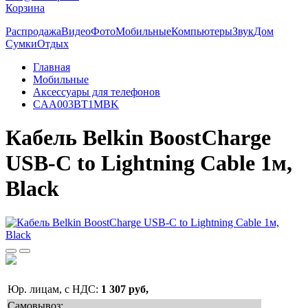
Корзина
Распродажа
Видео
Фото
Мобильные
Компьютеры
Звук
Дом
Сумки
Отдых
Главная
Мобильные
Аксессуары для телефонов
CAA003BT1MBK
Кабель Belkin BoostCharge
USB-C to Lightning Cable 1м,
Black
Юр. лицам, с НДС:
1 307 руб,
Самовывоз: