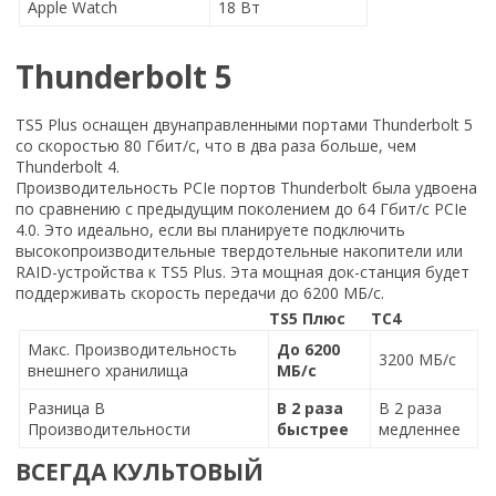
Apple Watch
18 Вт
Thunderbolt 5
TS5 Plus оснащен двунаправленными портами Thunderbolt 5
со скоростью 80 Гбит/с, что в два раза больше, чем
Thunderbolt 4.
Производительность PCIe портов Thunderbolt была удвоена
по сравнению с предыдущим поколением до 64 Гбит/с PCIe
4.0. Это идеально, если вы планируете подключить
высокопроизводительные твердотельные накопители или
RAID-устройства к TS5 Plus. Эта мощная док-станция будет
поддерживать скорость передачи до 6200 МБ/с.
TS5 Плюс
ТС4
Макс. Производительность
До 6200
3200 МБ/с
внешнего хранилища
МБ/с
Разница В
В 2 раза
В 2 раза
Производительности
быстрее
медленнее
ВСЕГДА КУЛЬТОВЫЙ