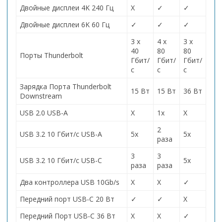
Двойные дисплеи 4K 240 Гц
Х
✓
✓
Двойные дисплеи 6K 60 Гц
✓
✓
✓
3 x
4 x
3 x
40
80
80
Порты Thunderbolt
Гбит/
Гбит/
Гбит/
с
с
с
Зарядка Порта Thunderbolt
15 Вт
15 Вт
36 Вт
Downstream
USB 2.0 USB-A
Х
1x
Х
2
USB 3.2
10 Гбит/с USB-A
5x
5x
раза
3
3
USB 3.2
10 Гбит/с USB-C
5x
раза
раза
Два контроллера USB 10Gb/s
Х
Х
✓
Передний
порт USB-C 20 Вт
✓
✓
Х
Передний
Порт USB-C 36 Вт
Х
Х
✓