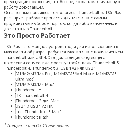
предыдущие поколения, чтобы предложить максимальную
работу док-станции.
Оснащенный новейшей технологией Thunderbolt 5, TS5 Plus
расширяет рабочие процессы для Mac и ПК с самым
продвинутым выбором портов, когда-либо включенных в
док-станцию Thunderbolt.
Это Просто Работает
TS5 Plus - это мощное устройство, и для использования в
максимальной разре требуется Mac или ПК с подключением
Thunderbolt или USB4. Эта док-станция следующего
поколения совместима с хост-устройствами Thunderbolt 5,
Thunderbolt 4, Thunderbolt 3, USB4 v2 или USB4.
M1/M2/M3/M4 Pro, M1/M2/M3/M4 Max и M1/M2/M3
Ultra Mac¹
M1/M2/M3/M4 Mac¹
Thunderbolt 5 ПК
ПК Thunderbolt 4
Thunderbolt 3 для Mac
USB4 и USB4 v2 ПК
Intel Thunderbolt 3 Mac¹
Thunderbolt iPad²
¹ Требуется macOS 15 или выше.