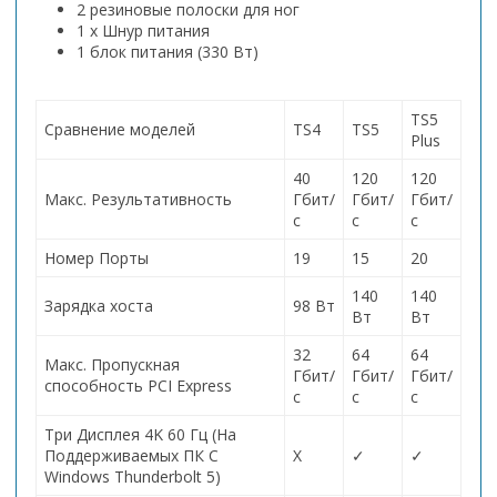
2 резиновые полоски для ног
1 x Шнур питания
1 блок питания (330 Вт)
TS5
Сравнение моделей
TS4
TS5
Plus
40
120
120
Макс. Результативность
Гбит/
Гбит/
Гбит/
с
с
с
Номер Порты
19
15
20
140
140
Зарядка хоста
98 Вт
Вт
Вт
32
64
64
Макс. Пропускная
Гбит/
Гбит/
Гбит/
способность PCI Express
с
с
с
Три Дисплея 4K 60 Гц (На
Поддерживаемых ПК С
Х
✓
✓
Windows Thunderbolt 5)