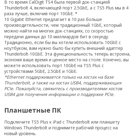
В то время CalDigit TS4 была первой док-станцией
Thunderbolt 4, включающей порт 2.5GbE, а с TS5 Plus мы в 4
раза лучше, включив порт 10GbE. *
10 Gigabit Ethernet предлагает в 10 раз больше
производительности, чем традиционный 1GbE, который
можно найти на многих док-станциях, со скоростью
передачи данных до 10 миллиардов бит в секунду.
Традиционно, если бы вы хотели использовать 10GbE с
ноутбуком, вам нужно было бы купить внешний адаптер
Thunderbolt-10GbE. Эта функциональность теперь встроена,
экономя ваше время и ценное место на столе.
Конечно, вы
можете использовать порт 10GbE на TS5 Plus с
устройствами 5GbE, 2.5GbE и 1GbE.
*Ethernet поддерживается только на хостах на базе
Thunderbolt, а также на хостах USB4, поддерживающих
PCIe. Пожалуйста, свяжитесь с производителями хостов
USB4 для получения информации о поддержке PCIe.
Планшетные ПК
Подключите TS5 Plus к iPad с Thunderbolt или планшету
Windows Thunderbolt и поднимите рабочий процесс на
новый уровень.