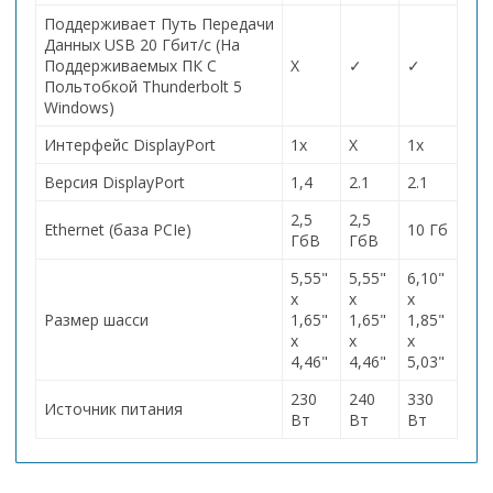
Поддерживает Путь Передачи
Данных USB 20 Гбит/с (На
Поддерживаемых ПК С
Х
✓
✓
Польтобкой Thunderbolt 5
Windows)
Интерфейс DisplayPort
1x
Х
1x
Версия DisplayPort
1,4
2.1
2.1
2,5
2,5
Ethernet
(база PCIe)
10 Гб
ГбВ
ГбВ
5,55"
5,55"
6,10"
x
x
x
Размер шасси
1,65"
1,65"
1,85"
x
x
x
4,46"
4,46"
5,03"
230
240
330
Источник питания
Вт
Вт
Вт