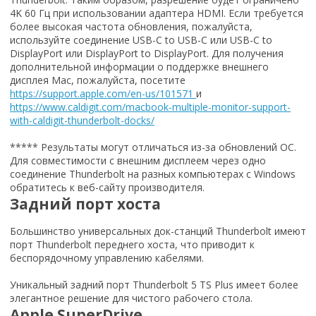
4K 60 Гц при использовании адаптера HDMI. Если требуется
более высокая частота обновления, пожалуйста,
используйте соединение USB-C to USB-C или USB-C to
DisplayPort или DisplayPort to DisplayPort. Для получения
дополнительной информации о поддержке внешнего
дисплея Mac, пожалуйста, посетите
https://support.apple.com/en-us/101571
и
https://www.caldigit.com/macbook-multiple-monitor-support-
with-caldigit-thunderbolt-docks/
***** Результаты могут отличаться из-за обновлений ОС.
Для совместимости с внешним дисплеем через одно
соединение Thunderbolt на разных компьютерах с Windows
обратитесь к веб-сайту производителя.
Задний порт хоста
Большинство универсальных док-станций Thunderbolt имеют
порт Thunderbolt переднего хоста, что приводит к
беспорядочному управлению кабелями.
Уникальный задний порт Thunderbolt 5 TS Plus имеет более
элегантное решение для чистого рабочего стола.
Apple SuperDrive