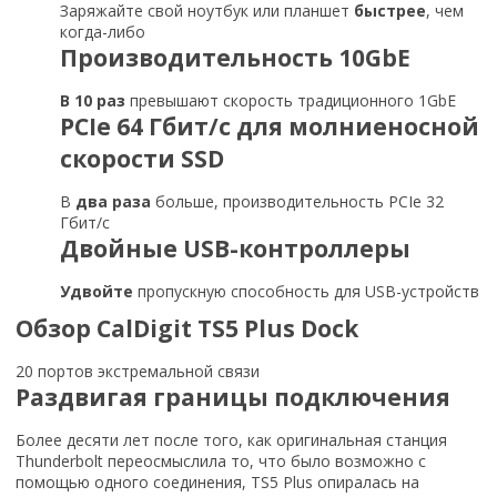
Заряжайте свой ноутбук или планшет
быстрее
, чем
когда-либо
Производительность
10GbE
В 10 раз
превышают скорость традиционного 1GbE
PCIe 64 Гбит/с
для молниеносной
скорости SSD
В
два раза
больше, производительность PCIe 32
Гбит/с
Двойные USB-
контроллеры
Удвойте
пропускную способность для USB-устройств
Обзор CalDigit TS5 Plus Dock
20 портов экстремальной связи
Раздвигая границы подключения
Более десяти лет после того, как оригинальная станция
Thunderbolt переосмыслила то, что было возможно с
помощью одного соединения, TS5 Plus опиралась на