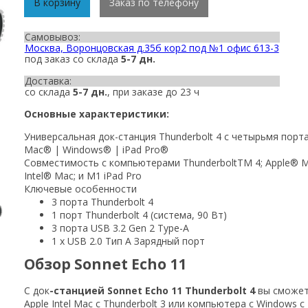
В корзину
Заказ по телефону
Самовывоз:
Москва, Воронцовская д.35б кор2 под №1 офис 613-3
под заказ со склада
5-7 дн.
Доставка:
со склада
5-7 дн.
, при заказе до 23 ч
Основные характеристики:
Универсальная док-станция Thunderbolt 4 с четырьмя порта
Mac
®
|
Windows
®
|
iPad Pro
®
Совместимость с компьютерами ThunderboltTM 4; Apple
®
M
Intel
®
Mac; и M1 iPad Pro
Ключевые особенности
3 порта Thunderbolt 4
1 порт Thunderbolt 4 (система, 90 Вт)
3 порта USB 3.2 Gen 2 Type-A
1 x USB 2.0 Тип A Зарядный порт
Обзор Sonnet Echo 11
С док
-станцией Sonnet Echo 11 Thunderbolt 4
вы сможет
Apple Intel Mac с Thunderbolt 3 или компьютера с Windows с