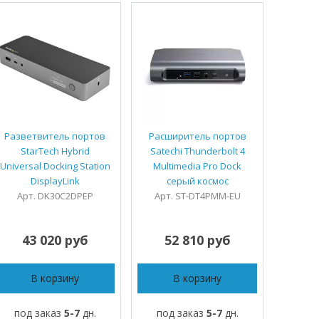
Разветвитель портов
Расширитель портов
Расши
StarTech Hybrid
Satechi Thunderbolt 4
So
Universal Docking Station
Multimedia Pro Dock
Thunder
DisplayLink
серый космос
Арт.
Арт. DK30C2DPEP
Арт. ST-DT4PMM-EU
43 020 руб
52 810 руб
3
В корзину
В корзину
под заказ
5-7
дн.
под заказ
5-7
дн.
под