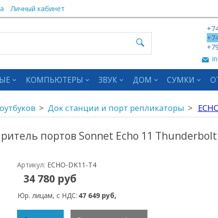
а
Личный кабинет
+74
+74
+79
in
ЫЕ
КОМПЬЮТЕРЫ
ЗВУК
ДОМ
СУМКИ
О
ноутбуков
Док станции и порт репликаторы
ECHO
итель портов Sonnet Echo 11 Thunderbolt
Артикул:
ECHO-DK11-T4
34 780 руб
Юр. лицам, с НДС:
47 649 руб,