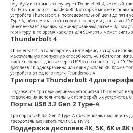
ноутбуку или компьютеру через Thunderbolt 4, который т
Вт. Есть три порта Thunderbolt 4, которые можно исполь
устройств Thunderbolt, и последовательной цепи до пяти у
Type-A, обеспечивающих скорость передачи данных до 10 Г
обеспечивает зарядку. Комбинированный разъем 3,5 мм д
гарнитуру, в то время как слот для SD-карты может считы
Thunderbolt 4
Thunderbolt 4 - это аппаратный интерфейс, который испол
максимальную пропускную способность 40 Гбит/с при исп
также передает данные через USB4 со скоростью до 20 Гби
дисплеев 4K одновременно или один дисплей 8K. Кроме то
устройств от одного порта Thunderbolt 4.
Три порта Thunderbolt 4 для пери
Подключите три периферийных устройства Thunderbolt на
подключения дополнительных периферийных устройств). Он
Порты USB 3.2 Gen 2 Type-A
Три порта USB 3.2 Gen 2 Type-A обеспечивают мощность 
твердотельные накопители USB NVMe.
Поддержка дисплеев 4K, 5K, 6K и 8K 