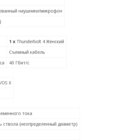
рованный наушники/микрофон
)
1 х
Thunderbolt 4 Женский
Съемный кабель
са
40 Гбит/с
/OS X
ременного тока
ь ствола (неопределенный диаметр)