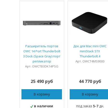
Расширитель портов
Док для Mac mini OWC
OWC 14 Port Thunderbolt
miniStack STX
3 Dock (Space Gray) порт
Thunderbolt 4
репликатор
Арт. OWCT4MS9000
Арт. OWCTB3DK14PSG
25 490 руб
44 770 руб
В корзину
В корзину
в наличии
под заказ
5-7
дн.