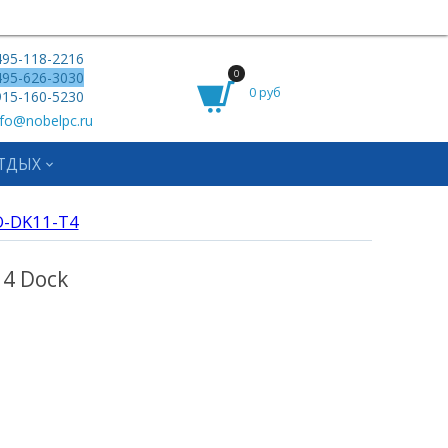
95-118-2216
0
95-626-3030
0 руб
15-160-5230
fo@nobelpc.ru
ТДЫХ
-DK11-T4
 4 Dock