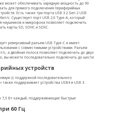
акже может обеспечивать зарядную мощность до 90
зовать для прямого подключения периферийных
стройств. Есть также три порта USB 3.2 Gen 2 USB
бит/с. Существует порт USB 2.0 Type-A, который
ля наушников и микрофона позволяет подключить
вать карты SD, SDHC и SDXC.
ьзует реверсивный разъем USB Type-C и имеет
ользовании с совместимыми устройствами. Разъем
т/с, а двойная полоса позволяет подключать до двух
го, вы можете последовательно подключать до шести
ферийных устройств
прямую (с поддержкой последовательного
 также поддерживает устройства USB4 и USB 3.
до 7,5 Вт каждый, поддерживающие быстрые
при 60 Гц