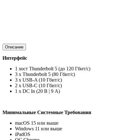
Описание
Интерфейс
1 хост Thunderbolt 5 (до 120 Гбит/с)
3 x Thunderbolt 5 (80 Гбит/с)
3 x USB-A (10 Гбит/с)
2 x USB-C (10 Гбит/с)
1 x DC In (20 В | 9 А)
Минимальные Системные Требования
macOS 15 или выше
Windows 11 или выше
iPadOS
ОС Chrome