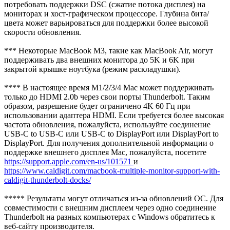
потребовать поддержки DSC (сжатие потока дисплея) на
мониторах и хост-графическом процессоре. Глубина бита/
цвета может варьироваться для поддержки более высокой
скорости обновления.
*** Некоторые MacBook M3, такие как MacBook Air, могут
поддерживать два внешних монитора до 5K и 6K при
закрытой крышке ноутбука (режим раскладушки).
**** В настоящее время M1/2/3/4 Mac может поддерживать
только до HDMI 2.0b через свои порты Thunderbolt. Таким
образом, разрешение будет ограничено 4K 60 Гц при
использовании адаптера HDMI. Если требуется более высокая
частота обновления, пожалуйста, используйте соединение
USB-C to USB-C или USB-C to DisplayPort или DisplayPort to
DisplayPort. Для получения дополнительной информации о
поддержке внешнего дисплея Mac, пожалуйста, посетите
https://support.apple.com/en-us/101571
и
https://www.caldigit.com/macbook-multiple-monitor-support-with-
caldigit-thunderbolt-docks/
***** Результаты могут отличаться из-за обновлений ОС. Для
совместимости с внешним дисплеем через одно соединение
Thunderbolt на разных компьютерах с Windows обратитесь к
веб-сайту производителя.