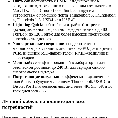
100% совместимость с USB-C:
подключение к
сегодняшним, завтрашним и вчерашним компьютерам
Mac, ПК, iPad, Chromebook, Surface и другим
устройствам с помощью порта Thunderbolt 5, Thunderbolt
4, Thunderbolt 3, USB4 или USB-C
Lightning Quick:
работайте и играйте быстрее с
двунаправленной скоростью передачи данных до 80
Гбит/с и до 120 Гбит/с для более высокой пропускной
способности дисплея
Универсальные соединения:
подключение к
миллионам док-станций, дисплеев, eGPU, расширения
PCIe, внешних SSD-накопителей, RAID-хранилищ и
аксессуаров
Мощный:
сертифицированный в лаборатории для
безопасной доставки до 240 Вт для зарядки самого
энергоемкого ноутбука
Потрясающие визуальные эффекты:
подключение к
новейшим и будущим дисплеям Thunderbolt, USB-C и
DisplayPort1для невероятных дисплеев 4K, 5K, 6K и до
трех дисплеев 8K2
Лучший кабель на планете для всех
потребностей
Передача файлов быстрее. Подключите больше дисплеев с