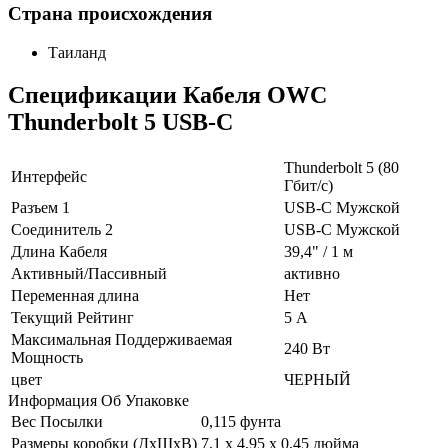
Страна происхождения
Таиланд
Спецификации Кабеля OWC
Thunderbolt 5 USB-C
Thunderbolt 5 (80
Интерфейс
Гбит/с)
Разъем 1
USB-C Мужской
Соединитель 2
USB-C Мужской
Длина Кабеля
39,4" / 1 м
Активный/Пассивный
активно
Переменная длина
Нет
Текущий Рейтинг
5 А
Максимальная Поддерживаемая
240 Вт
Мощность
цвет
ЧЕРНЫЙ
Информация Об Упаковке
Вес Посылки
0,115 фунта
Размеры коробки (ДхШхВ)
7,1 x 4,95 x 0,45 дюйма