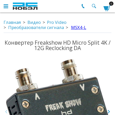
0
Главная
Видео
Pro Video
Преобразователи сигнала
MSX4-L
Конвертер Freakshow HD Micro Split 4K /
12G Reclocking DA