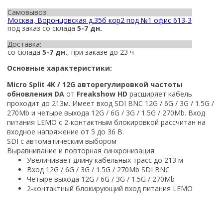
Самовывоз:
Москва, Воронцовская д.35б кор2 под №1 офис 613-3
под заказ со склада
5-7 дн.
Доставка:
со склада
5-7 дн.
, при заказе до 23 ч
Основные характеристики:
Micro Split 4K / 12G авторегулировкой частоты
обновления DA
от
Freakshow HD
расширяет кабель
проходит до 213м. Имеет вход SDI BNC 12G / 6G / 3G / 1.5G /
270Mb и четыре выхода 12G / 6G / 3G / 1.5G / 270Mb. Вход
питания LEMO с 2-контактным блокировкой рассчитан на
входное напряжение от 5 до 36 В.
SDI с автоматическим выбором
Выравнивание и повторная синхронизация
Увеличивает длину кабельных трасс до 213 м
Вход 12G / 6G / 3G / 1.5G / 270Mb SDI BNC
Четыре выхода 12G / 6G / 3G / 1.5G / 270Mb
2-контактный блокирующий вход питания LEMO