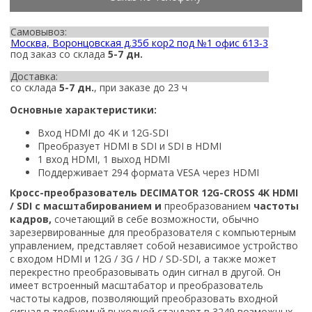
Самовывоз:
Москва, Воронцовская д.35б кор2 под №1 офис 613-3
под заказ со склада
5-7 дн.
Доставка:
со склада
5-7 дн.
, при заказе до 23 ч
Основные характеристики:
Вход HDMI до 4K и 12G-SDI
Преобразует HDMI в SDI и SDI в HDMI
1 вход HDMI, 1 выход HDMI
Поддерживает 294 формата VESA через HDMI
Кросс-преобразователь DECIMATOR 12G-CROSS 4K HDMI
/ SDI с масштабированием и
преобразованием
частоты
кадров,
сочетающий в себе возможности, обычно
зарезервированные для преобразователя с компьютерным
управлением, представляет собой независимое устройство
с входом HDMI и 12G / 3G / HD / SD-SDI, а также может
перекрестно преобразовывать один сигнал в другой. Он
имеет встроенный масштабатор и преобразователь
частоты кадров, позволяющий преобразовать входной
сигнал в требуемый выходной стандарт в 3249 возможных