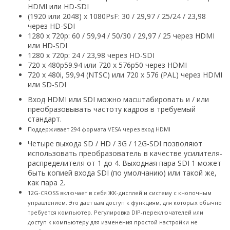
HDMI или HD-SDI
(1920 или 2048) x 1080PsF: 30 / 29,97 / 25/24 / 23,98
через HD-SDI
1280 x 720p: 60 / 59,94 / 50/30 / 29,97 / 25 через HDMI
или HD-SDI
1280 x 720p: 24 / 23,98 через HD-SDI
720 x 480p59.94 или 720 x 576p50 через HDMI
720 x 480i, 59,94 (NTSC) или 720 x 576 (PAL) через HDMI
или SD-SDI
Вход HDMI или SDI можно масштабировать и / или
преобразовывать частоту кадров в требуемый
стандарт.
Поддерживает 294 формата VESA через вход HDMI
Четыре выхода SD / HD / 3G / 12G-SDI позволяют
использовать преобразователь в качестве усилителя-
распределителя
от 1 до 4. Выходная пара SDI 1 может
быть копией входа SDI (по умолчанию) или такой же,
как пара 2.
12G-CROSS включает в себя ЖК-дисплей и систему с кнопочным
управлением. Это дает вам доступ к функциям, для которых обычно
требуется компьютер. Регулировка DIP-переключателей или
доступ к компьютеру для изменения простой настройки не