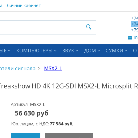
а
Личный кабинет
+74
+74
+79
in
ЫЕ
КОМПЬЮТЕРЫ
ЗВУК
ДОМ
СУМКИ
О
атели сигнала
MSX2-L
reakshow HD 4K 12G-SDI MSX2-L Microsplit R
Артикул:
MSX2-L
56 630 руб
Юр. лицам, с НДС:
77 584 руб,