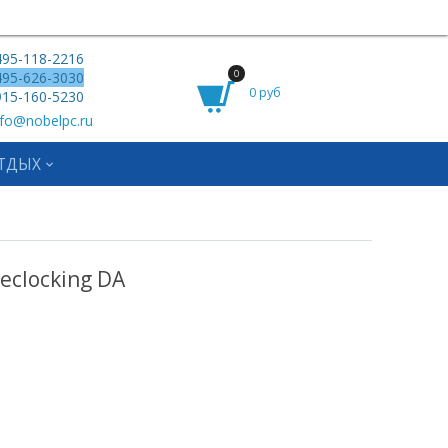
95-118-2216
0
95-626-3030
0 руб
15-160-5230
fo@nobelpc.ru
ТДЫХ
eclocking DA