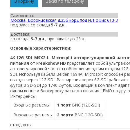
В корзину
Заказ по телефону
Самовывоз:
Москва, Воронцовская д.35б кор2 под №1 офис 613-3
под заказ со склада
5-7 дн.
Доставка:
со склада
5-7 дн.
, при заказе до 23 ч
Основные характеристики:
4K 12G-SDI
MSX2-L
Microsplit авторегулировкой час
питания
от
Freakshow HD
представляет собой ультра-ко
авторегулировкой частоты обновления одним входом 12G
SDI. Используя кабели Belden 1694A, Microsplit способен р
выходы через 12G-SDI. Расширения через 6G-SDI работают 
футов и SD-SDI до 1740 футов. Входящий в комплект адапт
одном конце и блокировку разъема питания LEMO на друго
Интерфейсы
Входные разъемы
1 порт
BNC (12G-SDI)
Выходные разъемы
2 порта
BNC (12G-SDI)
стандарты