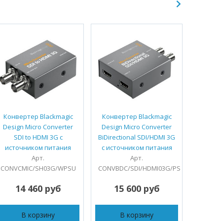
Конвертер Blackmagic
Конвертер Blackmagic
Конве
Design Micro Converter
Design Micro Converter
Design
SDI to HDMI 3G с
BiDirectional SDI/HDMI 3G
SD
источником питания
с источником питания
Арт. 
Арт.
Арт.
CONVCMIC/SH03G/WPSU
CONVBDC/SDI/HDMI03G/PS
14 460 руб
15 600 руб
1
В корзину
В корзину