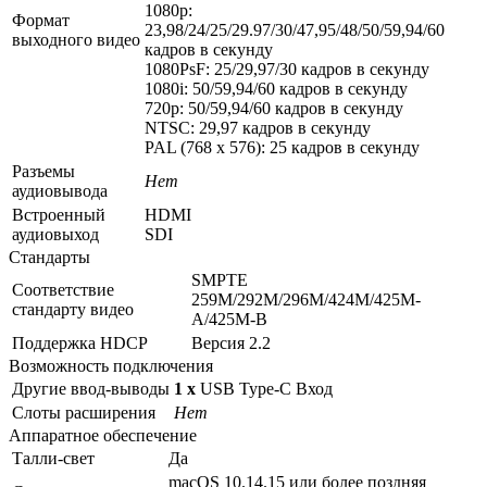
1080p:
Формат
23,98/24/25/29.97/30/47,95/48/50/59,94/60
выходного видео
кадров в секунду
1080PsF: 25/29,97/30 кадров в секунду
1080i: 50/59,94/60 кадров в секунду
720p: 50/59,94/60 кадров в секунду
NTSC: 29,97 кадров в секунду
PAL (768 x 576): 25 кадров в секунду
Разъемы
Нет
аудиовывода
Встроенный
HDMI
аудиовыход
SDI
Стандарты
SMPTE
Соответствие
259M/292M/296M/424M/425M-
стандарту видео
A/425M-B
Поддержка HDCP
Версия 2.2
Возможность подключения
Другие ввод-выводы
1 x
USB Type-C Вход
Слоты расширения
Нет
Аппаратное обеспечение
Талли-свет
Да
macOS 10.14.15 или более поздняя