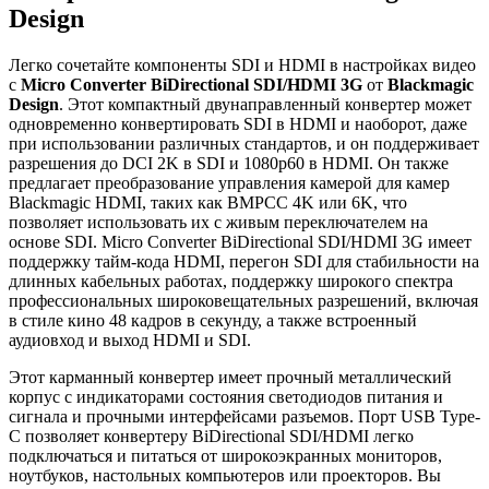
Design
Легко сочетайте компоненты SDI и HDMI в настройках видео
с
Micro Converter BiDirectional SDI/HDMI 3G
от
Blackmagic
Design
. Этот компактный двунаправленный конвертер может
одновременно конвертировать SDI в HDMI и наоборот, даже
при использовании различных стандартов, и он поддерживает
разрешения до DCI 2K в SDI и 1080p60 в HDMI. Он также
предлагает преобразование управления камерой для камер
Blackmagic HDMI, таких как BMPCC 4K или 6K, что
позволяет использовать их с живым переключателем на
основе SDI. Micro Converter BiDirectional SDI/HDMI 3G имеет
поддержку тайм-кода HDMI, перегон SDI для стабильности на
длинных кабельных работах, поддержку широкого спектра
профессиональных широковещательных разрешений, включая
в стиле кино 48 кадров в секунду, а также встроенный
аудиовход и выход HDMI и SDI.
Этот карманный конвертер имеет прочный металлический
корпус с индикаторами состояния светодиодов питания и
сигнала и прочными интерфейсами разъемов. Порт USB Type-
C позволяет конвертеру BiDirectional SDI/HDMI легко
подключаться и питаться от широкоэкранных мониторов,
ноутбуков, настольных компьютеров или проекторов. Вы