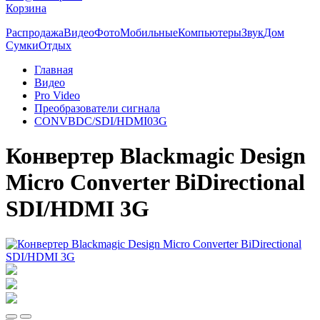
Корзина
Распродажа
Видео
Фото
Мобильные
Компьютеры
Звук
Дом
Сумки
Отдых
Главная
Видео
Pro Video
Преобразователи сигнала
CONVBDC/SDI/HDMI03G
Конвертер Blackmagic Design
Micro Converter BiDirectional
SDI/HDMI 3G