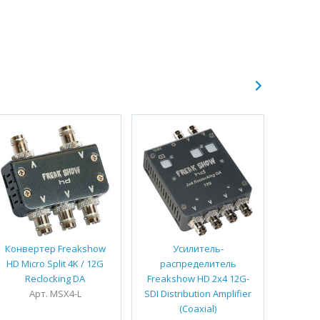
Конвертер Freakshow
Усилитель-
Конве
HD Micro Split 4K / 12G
распределитель
HD 4K
Reclocking DA
Freakshow HD 2x4 12G-
Microsp
Арт. MSX4-L
SDI Distribution Amplifier
А
(Coaxial)