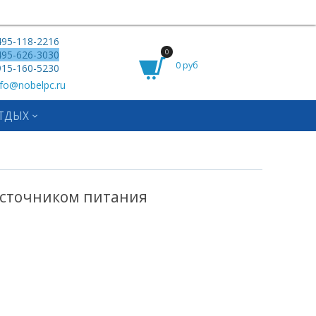
95-118-2216
0
95-626-3030
0 руб
15-160-5230
fo@nobelpc.ru
ТДЫХ
с источником питания