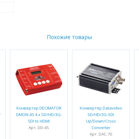
Похожие товары
Конвертер DECIMATOR
Конвертер Datavideo
P
DMON-4S 4 x SD/HD/3G-
SD/HD/3G-SDI
SDI to HDMI
Up/Down/Cross
Арт. DD-4S
Converter
Арт. DAC-70