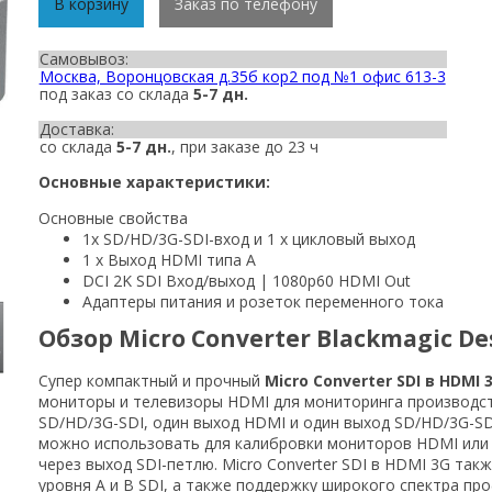
В корзину
Заказ по телефону
Самовывоз:
Москва, Воронцовская д.35б кор2 под №1 офис 613-3
под заказ со склада
5-7 дн.
Доставка:
со склада
5-7 дн.
, при заказе до 23 ч
Основные характеристики:
Основные свойства
1x SD/HD/3G-SDI-вход и 1 х цикловый выход
1 x Выход HDMI типа A
DCI 2K SDI Вход/выход | 1080p60 HDMI Out
Адаптеры питания и розеток переменного тока
Обзор Micro Converter Blackmagic De
Супер компактный и прочный
Micro Converter SDI в HDMI 
мониторы и телевизоры HDMI для мониторинга производст
SD/HD/3G-SDI, один выход HDMI и один выход SD/HD/3G-SD
можно использовать для калибровки мониторов HDMI или 
через выход SDI-петлю. Micro Converter SDI в HDMI 3G та
уровня A и B SDI, а также поддержку широкого спектра п