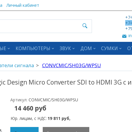
а
Личный кабинет
+74
+74
+79
in
ЫЕ
КОМПЬЮТЕРЫ
ЗВУК
ДОМ
СУМКИ
О
атели сигнала
CONVCMIC/SH03G/WPSU
c Design Micro Converter SDI to HDMI 3G 
Артикул:
CONVCMIC/SH03G/WPSU
14 460 руб
Юр. лицам, с НДС:
19 811 руб,