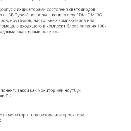
корпус с индикаторами состояния светодиодов
рт USB Type-C позволяет конвертеру SDI-HDMI 3G
оров, ноутбуков, настольных компьютеров или
 помощью входящего в комплект блока питания 100-
родными адаптерами розеток.
понент, такой как монитор или ноутбук
ли ПК
ета монитора, телевизора или проектора
DI