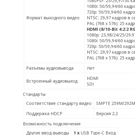
1080PsF: 25/29,97/30 к
1080i: 50/59,94/60 кадр
720p: 50/59,94/60 кадр
Формат выходного видео
NTSC: 29,97 кадров в с
PAL (768 x 576): 25 кад
HDMI (8/10-Bit 4:2:2 R
1080p: 23,98/24/25/29.9
1080i: 50/59,94/60 кадр
720p: 50/59,94/60 кадр
NTSC: 29,97 кадров в с
PAL (768 x 576): 25 кад
Разъемы аудиовывода
Нет
HDMI
Встроенный аудиовыход
SDI
Стандарты
Соответствие стандарту видео
SMPTE 259M/292M
Поддержка HDCP
Версия 2.2
Возможность подключения
Другие ввод-выводы
1 x
USB Type-C Вход