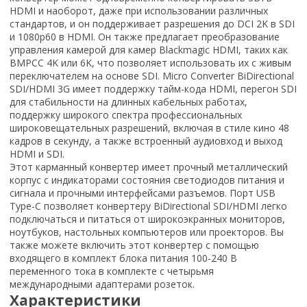
HDMI и наоборот, даже при использовании различных
стандартов, и он поддерживает разрешения до DCI 2K в SDI
и 1080p60 в HDMI. Он также предлагает преобразование
управления камерой для камер Blackmagic HDMI, таких как
BMPCC 4K или 6K, что позволяет использовать их с живым
переключателем на основе SDI. Micro Converter BiDirectional
SDI/HDMI 3G имеет поддержку тайм-кода HDMI, перегон SDI
для стабильности на длинных кабельных работах,
поддержку широкого спектра профессиональных
широковещательных разрешений, включая в стиле кино 48
кадров в секунду, а также встроенный аудиовход и выход
HDMI и SDI.
Этот карманный конвертер имеет прочный металлический
корпус с индикаторами состояния светодиодов питания и
сигнала и прочными интерфейсами разъемов. Порт USB
Type-C позволяет конвертеру BiDirectional SDI/HDMI легко
подключаться и питаться от широкоэкранных мониторов,
ноутбуков, настольных компьютеров или проекторов. Вы
также можете включить этот конвертер с помощью
входящего в комплект блока питания 100-240 В
переменного тока в комплекте с четырьмя
международными адаптерами розеток.
Характеристики