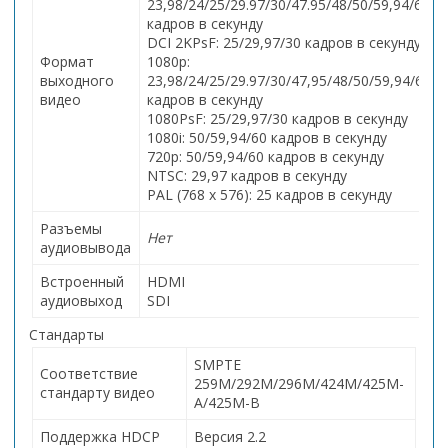
23,98/24/25/29.97/30/47.95/48/50/59,94/60
кадров в секунду
DCI 2KPsF: 25/29,97/30 кадров в секунду
Формат
1080p:
выходного
23,98/24/25/29.97/30/47,95/48/50/59,94/60
видео
кадров в секунду
1080PsF: 25/29,97/30 кадров в секунду
1080i: 50/59,94/60 кадров в секунду
720p: 50/59,94/60 кадров в секунду
NTSC: 29,97 кадров в секунду
PAL (768 x 576): 25 кадров в секунду
Разъемы
Нет
аудиовывода
Встроенный
HDMI
аудиовыход
SDI
Стандарты
SMPTE
Соответствие
259M/292M/296M/424M/425M-
стандарту видео
A/425M-B
Поддержка HDCP
Версия 2.2