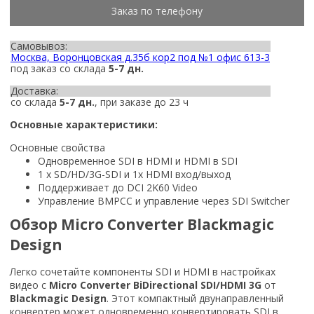
Заказ по телефону
Самовывоз:
Москва, Воронцовская д.35б кор2 под №1 офис 613-3
под заказ со склада
5-7 дн.
Доставка:
со склада
5-7 дн.
, при заказе до 23 ч
Основные характеристики:
Основные свойства
Одновременное SDI в HDMI и HDMI в SDI
1 х SD/HD/3G-SDI и 1x HDMI вход/выход
Поддерживает до DCI 2K60 Video
Управление BMPCC и управление через SDI Switcher
Обзор Micro Converter Blackmagic
Design
Легко сочетайте компоненты SDI и HDMI в настройках
видео с
Micro Converter BiDirectional SDI/HDMI 3G
от
Blackmagic Design
. Этот компактный двунаправленный
конвертер может одновременно конвертировать SDI в