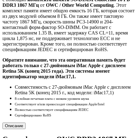
DDR3 1867 МГц
от
OWC / Other World Computing
. Этот
комплект памяти имеет общую емкость 16 ГБ, которая состоит
из двух модулей объемом 8 ГБ. Он также имеет тактовую
частоту 1867 МГц, скорость шины PC3-14900 и 204-
контактный форм-фактор SO-DIMM. Он работает с
использованием 1.35 В, имеет задержку CAS CL=11, время
цикла 1,875 нс, не поддерживает технологию ECC и не
зарегистрирован. Кроме того, он полностью соответствует
спецификациям JEDEC и сертифицирован RoHS.
Обратите внимание, что эта оперативная память будет
работать только с 27-дюймовым iMac Apple с дисплеем
Retina 5K (конец 2015 года). Эти системы имеют
идентификатор модели iMac17,1.
Совместимость с 27-дюймовым iMac Apple с дисплеем
Retina 5K (конец 2015 г., код модели: iMac17,1)
8-слойная печатная плата с низким уровнем шума
Соответствует и/или превосходит спецификации Apple/Intel
Полностью соответствует спецификациям JEDEC
Сертифицировано RoHS
Описание