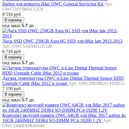
Набор для ремонта iMac OWC General Servicing Kit
Арт.
OWCDIYIMACGEN
8 510 руб
В корзину
под заказ
5-7
дн.
Диск SSD OWC 250GB Aura 6G SSD для iMac late 2012-2013
Арт. OWCSSDIM12D240
6 710 руб
В корзину
под заказ
5-7
дн.
Датчик температуры OWC n-Line Digital Thermal Sensor HDD
Upgrade Cable iMac 2012 и позже
Арт. OWCDIDIMACHDD12
7 150 руб
В корзину
под заказ
5-7
дн.
Комплект модулей памяти OWC 64GB для iMac 2017 набор 4x
16GB 2400MHZ DDR4 SO-DIMM PC4-19200 1.2V
Арт.
OWC2400DDR4S64S