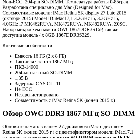
Non-ECC. 204-pin SO-DIMM. Температура работы 0-85град.
Разработана специально для Mac (Designed for Mac).
Совсместимые модели: iMac Retina 5K display 27 Late 2015
(октябрь 2015) Model ID:iMac17,1 3.2GHz i5, 3.3GHz i5,
4.0GHz i7 MK462RU/A, MK472RU/A, MK482RU/A, Z0SC.
Набор микросхем памяти OWC1867DDR3S16P, так же
доступна модель 4x 8GB 1867DDR3S32S.
Ключевые особенности
Емкость 16 ГБ (2 x 8 ГБ)
Тактовая частота 1867 МГц
ПК3-14900
204-контактный SO-DIMM
1,35 В
Задержка CAS CL=11
Не-ECC
Незарегистрировано
Совместимость с iMac Retina 5K (конец 2015 г.)
Обзор OWC DDR3 1867 МГц SO-DIMM
Обновите память в вашем 27-дюймовом iMac с дисплеем
Retina 5K (конец 2015 г.) с идентификатором модели iMac17,1
с помощью
комплекта
памяти SO-DIMM емкостью 16 ГБ