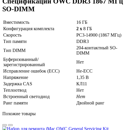
Спецификации OWC DDR3 1867 МГц
SO-DIMM
Вместимость
16 ГБ
Конфигурация комплекта
2 x
8 ГБ
Скорость
PC3-14900 (1867 МГц)
Тип памяти
DDR3
204-контактный SO-
Тип DIMM
DIMM
Буферизованный/
Нет
зарегистрированный
Исправление ошибок (ECC)
Не-ECC
Напряжение
1,35 В
Задержка CAS
КЛ11
Теплоотвод
Нет
Встроенный светодиод
Нет
Ранг памяти
Двойной ранг
Похожие товары