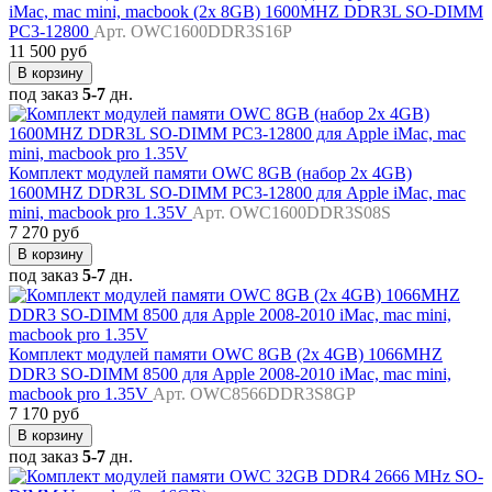
iMac, mac mini, macbook (2x 8GB) 1600MHZ DDR3L SO-DIMM
PC3-12800
Арт. OWC1600DDR3S16P
11 500 руб
В корзину
под заказ
5-7
дн.
Комплект модулей памяти OWC 8GB (набор 2x 4GB)
1600MHZ DDR3L SO-DIMM PC3-12800 для Apple iMac, mac
mini, macbook pro 1.35V
Арт. OWC1600DDR3S08S
7 270 руб
В корзину
под заказ
5-7
дн.
Комплект модулей памяти OWC 8GB (2x 4GB) 1066MHZ
DDR3 SO-DIMM 8500 для Apple 2008-2010 iMac, mac mini,
macbook pro 1.35V
Арт. OWC8566DDR3S8GP
7 170 руб
В корзину
под заказ
5-7
дн.