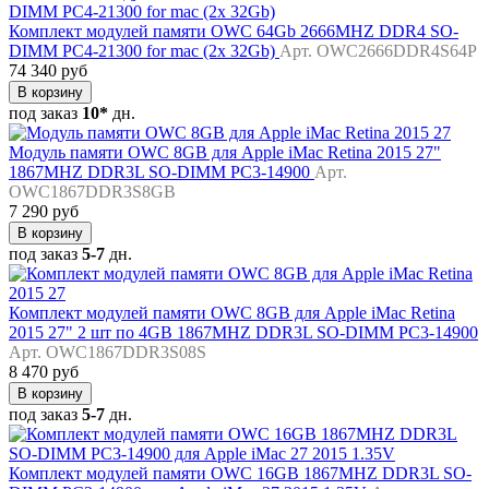
Комплект модулей памяти OWC 64Gb 2666MHZ DDR4 SO-
DIMM PC4-21300 for mac (2x 32Gb)
Арт. OWC2666DDR4S64P
74 340 руб
В корзину
под заказ
10*
дн.
Модуль памяти OWC 8GB для Apple iMac Retina 2015 27"
1867MHZ DDR3L SO-DIMM PC3-14900
Арт.
OWC1867DDR3S8GB
7 290 руб
В корзину
под заказ
5-7
дн.
Комплект модулей памяти OWC 8GB для Apple iMac Retina
2015 27" 2 шт по 4GB 1867MHZ DDR3L SO-DIMM PC3-14900
Арт. OWC1867DDR3S08S
8 470 руб
В корзину
под заказ
5-7
дн.
Комплект модулей памяти OWC 16GB 1867MHZ DDR3L SO-