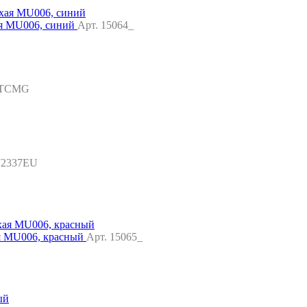
ая MU006, синий
Арт. 15064_
BTCMG
72337EU
я MU006, красный
Арт. 15065_