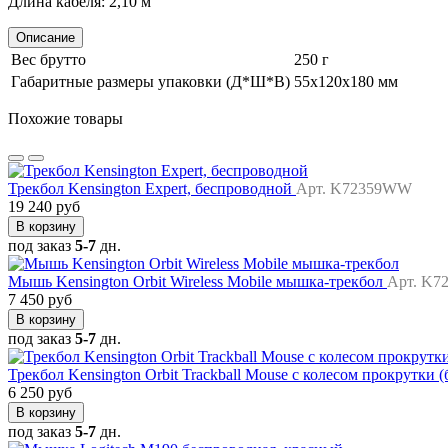
Длина кабеля: 2,10 м
Описание
Вес брутто
250 г
Габаритные размеры упаковки (Д*Ш*В)
55х120х180 мм
Похожие товары
Трекбол Kensington Expert, беспроводной
Арт. K72359WW
19 240 руб
В корзину
под заказ
5-7
дн.
Мышь Kensington Orbit Wireless Mobile мышка-трекбол
Арт. K7
7 450 руб
В корзину
под заказ
5-7
дн.
Трекбол Kensington Orbit Trackball Mouse с колесом прокрутки 
6 250 руб
В корзину
под заказ
5-7
дн.