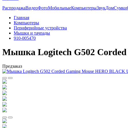
Распродажа
Видео
Фото
Мобильные
Компьютеры
Звук
Дом
Сумки
Главная
Компьютеры
Периферийные устройства
Мышки и тачпады
910-005470
Мышка Logitech G502 Corde
Предзаказ