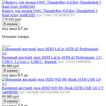
Корпус для дисков OWC ThunderBay 8 8-Bay Thunderbolt 3
Raid Array SoftRAID
Арт. OWCTB38SRKIT0
179 010 руб
В корзину
под заказ
5-7
дн.
Похожие товары
Внешний жесткий диск HDD LaCie 16TB d2 Professional, 3.5",
USB-C 3.2 Gen 2, USB-C, черный
Арт. STHA16000800
86 880 руб
В корзину
под заказ
5-7
дн.
Внешний жесткий диск HDD WD My Book 16TB USB 3.0 3,5"
5400RPM
Арт. WDBBGB0160HBK-EESN
69 680 руб
В корзину
под заказ
2-3
дн.