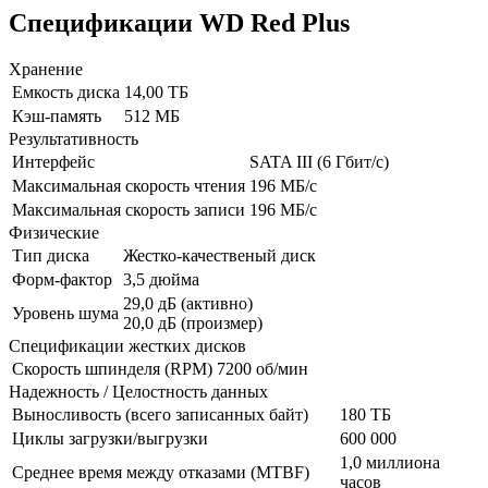
Спецификации WD Red Plus
Хранение
Емкость диска
14,00 ТБ
Кэш-память
512 МБ
Результативность
Интерфейс
SATA III (6 Гбит/с)
Максимальная скорость чтения
196 МБ/с
Максимальная скорость записи
196 МБ/с
Физические
Тип диска
Жестко-качественый диск
Форм-фактор
3,5 дюйма
29,0 дБ (активно)
Уровень шума
20,0 дБ (произмер)
Спецификации жестких дисков
Скорость шпинделя (RPM)
7200 об/мин
Надежность / Целостность данных
Выносливость (всего записанных байт)
180 ТБ
Циклы загрузки/выгрузки
600 000
1,0 миллиона
Среднее время между отказами (MTBF)
часов