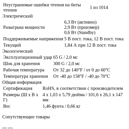
Неустранимые ошибки чтения на биты
1 из 1014
чтения
Электрический
6,3 Вт (активно)
Разыгрыш мощности
2,9 Вт (произмер)
0,6 Вт (Standby)
Поддерживаемые напряжения
5 В пост. тока, 12 В пост. тока
Текущий
1,84 А при 12 В пост. тока
Экологический
Эксплуатационный удар
65 G / 2,0 мс
Шок для хранения
300 G / 2,0 мс
Рабочая температура
От 32 до 140°F / от 0 до 60°C
Температура хранения
От -40 до 158°F / -40 до 70°C
Общая информация
Сертификация
RoHS, в соответствии с производителем
Размеры (Ш x В x
4 х 1,03 х 5,79 дюйма / 101,6 x 26,1 х 147
Г)
мм
Вес
1,46 фунта / 0,66 кг
Сопутствующие товары