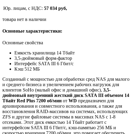
Юр. лицам, с НДС:
57 034 руб,
товара нет в наличии
Основные характеристики:
Основные свойства
Емкость хранилища 14 Тбайт
3,5-дюймовый форм-фактор
Интерфейс SATA III 6 Гбит/с
Кэш 512 МБ
Созданный с мощностью для обработки сред NAS для малого
и среднего бизнеса и увеличением рабочих нагрузок для
клиентов SoHo (малый офис и домашний офис),
3,5-
дюймовый внутренний жесткий диск SATA III объемом 14
Тбайт Red Plus 7200 об/мин
от
WD
предназначен для
архивирования и совместного использования, а также для
восстановления RAID-массивов на системах, использующих
ZFS и другие файловые системы в массивах NAS с 1-8
отсеками. Этот диск емкостью 14 Тбайт работает с
интерфейсом SATA III 6 Гбит/с, кэш-памятью 256 МБ и
скоростью вращения 7200 об/мин, что помогает обеспечить