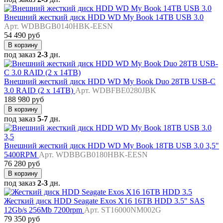
Внешний жесткий диск HDD WD My Book 14TB USB 3.0
Арт. WDBBGB0140HBK-EESN
54 490 руб
В корзину
под заказ
2-3
дн.
Внешний жесткий диск HDD WD My Book Duo 28TB USB-C
3.0 RAID (2 x 14TB)
Арт. WDBFBE0280JBK
188 980 руб
В корзину
под заказ
5-7
дн.
Внешний жесткий диск HDD WD My Book 18TB USB 3.0 3,5"
5400RPM
Арт. WDBBGB0180HBK-EESN
76 280 руб
В корзину
под заказ
2-3
дн.
Жесткий диск HDD Seagate Exos X16 16TB HDD 3.5" SAS
12Gb/s 256Mb 7200rpm
Арт. ST16000NM002G
79 350 руб