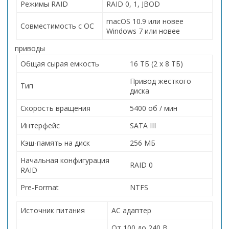
Режимы RAID
RAID 0, 1, JBOD
macOS 10.9 или новее
Совместимость с ОС
Windows 7 или новее
приводы
Общая сырая емкость
16 ТБ (2 х 8 ТБ)
Привод жесткого
Тип
диска
Скорость вращения
5400 об / мин
Интерфейс
SATA III
Кэш-память на диск
256 МБ
Начальная конфигурация
RAID 0
RAID
Pre-Format
NTFS
Источник питания
АС адаптер
От 100 до 240 В