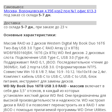
Самовывоз:
Москва, Воронцовская д.35б кор2 под №1 офис 613-3
под заказ со склада
5-7 дн.
Доставка:
со склада
5-7 дн.
, при заказе до 23 ч
Основные характеристики:
Массив RAID из 2 дисков Western Digital My Book Duo 16Тб
Two-Bay USB 3.0 Type-C RAID Array (2 x 8TB)
WDBFBE0160JBK. 16Тб (2x 8Tb) WD Red дисков. 2 дисковых
слота. Подключение USB Type-C, USB 3.0 (Type-A).
Поддерживает RAID 0,1, JBOD. Последовательное чтение до
360МБ/с. Хаб 2 порта USB 3.0. Отформатирован NTFS.
Совместим Win 10 8.1/8 7; Mac 10.9 -10.12. 16x10x18 см 2,4кг.
Комплект: кабель USB-C to USB-C, USB-C to USB, блок
питания, инструмент для замены дисков.
WD My Book Duo 16TB USB 3.0 RAID - массив
включает в
себя два 3,5" отсеков, в каждый из которых
установлен жесткий диски WD Red. Они предназначены для
высокой производительности и надежности. WD настроил
диски в RAID 0 и позволяет перенастроить их в RAID 1 или
JBOD с помощью прилагаемой программы WD Drive Utilities.