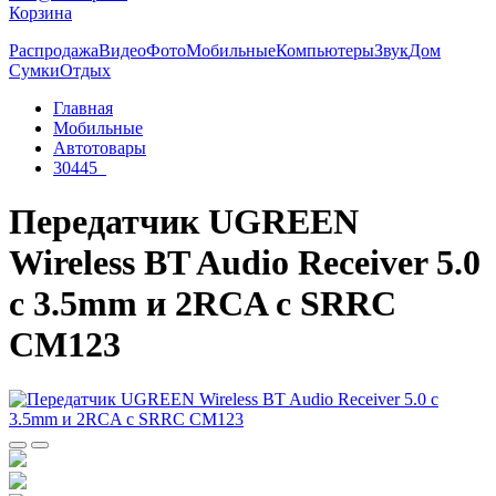
Корзина
Распродажа
Видео
Фото
Мобильные
Компьютеры
Звук
Дом
Сумки
Отдых
Главная
Мобильные
Автотовары
30445_
Передатчик UGREEN
Wireless BT Audio Receiver 5.0
с 3.5mm и 2RCA с SRRC
CM123