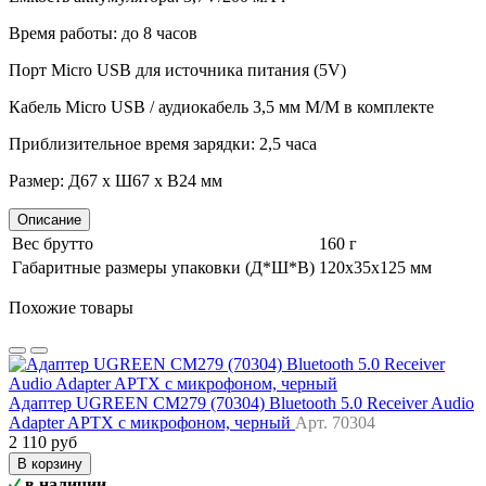
Время работы: до 8 часов
Порт Micro USB для источника питания (5V)
Кабель Micro USB / аудиокабель 3,5 мм M/M в комплекте
Приблизительное время зарядки: 2,5 часа
Размер: Д67 x Ш67 x В24 мм
Описание
Вес брутто
160 г
Габаритные размеры упаковки (Д*Ш*В)
120х35х125 мм
Похожие товары
Адаптер UGREEN CM279 (70304) Bluetooth 5.0 Receiver Audio
Adapter APTX с микрофоном, черный
Арт. 70304
2 110 руб
В корзину
в наличии