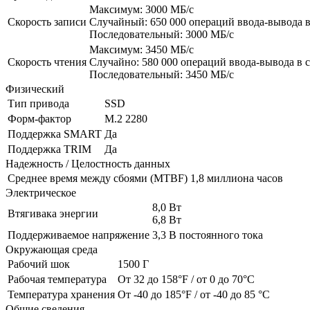
Максимум: 3000 МБ/с
Скорость записи
Случайный: 650 000 операций ввода-вывода в
Последовательный: 3000 МБ/с
Максимум: 3450 МБ/с
Скорость чтения
Случайно: 580 000 операций ввода-вывода в 
Последовательный: 3450 МБ/с
Физический
Тип привода
SSD
Форм-фактор
М.2 2280
Поддержка SMART
Да
Поддержка TRIM
Да
Надежность / Целостность данных
Среднее время между сбоями (MTBF)
1,8 миллиона часов
Электрическое
8,0 Вт
Втягивака энергии
6,8 Вт
Поддерживаемое напряжение
3,3 В постоянного тока
Окружающая среда
Рабочий шок
1500 Г
Рабочая температура
От 32 до 158°F / от 0 до 70°C
Температура хранения
От -40 до 185°F / от -40 до 85 °C
Общие сведения