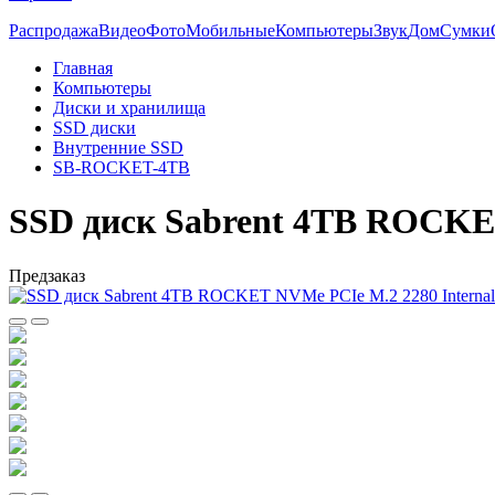
Распродажа
Видео
Фото
Мобильные
Компьютеры
Звук
Дом
Сумки
Главная
Компьютеры
Диски и хранилища
SSD диски
Внутренние SSD
SB-ROCKET-4TB
SSD диск Sabrent 4TB ROCKET
Предзаказ