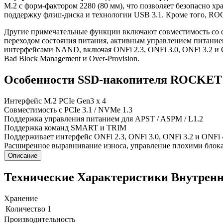
M.2 с форм-фактором 2280 (80 мм), что позволяет безопасно х
поддержку флэш-диска и технологии USB 3.1. Кроме того, ROC
Другие примечательные функции включают совместимость со ст
переходом состояния питания, активным управлением питание
интерфейсами NAND, включая ONFi 2.3, ONFi 3.0, ONFi 3.2 и 
Bad Block Management и Over-Provision.
Особенности SSD-накопителя ROCKET 
Интерфейс M.2 PCIe Gen3 x 4
Совместимость с PCIe 3.1 / NVMe 1.3
Поддержка управления питанием для APST / ASPM / L1.2
Поддержка команд SMART и TRIM
Поддерживает интерфейс ONFi 2.3, ONFi 3.0, ONFi 3.2 и ONFi 
Расширенное выравнивание износа, управление плохими блока
Описание
Технические Характеристики Внутренне
Хранение
Количество
1
Производительность