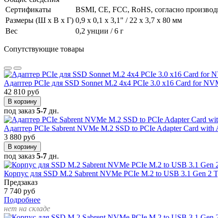
Сертификаты
BSMI, CE, FCC, RoHS, согласно произво
Размеры (Ш x В x Г)
0,9 x 0,1 x 3,1" / 22 x 3,7 x 80 мм
Вес
0,2 унции / 6 г
Сопутствующие товары
Адаптер PCIe для SSD Sonnet M.2 4x4 PCIe 3.0 x16 Card for N
42 810 руб
В корзину
под заказ
5-7
дн.
Адаптер PCIe Sabrent NVMe M.2 SSD to PCIe Adapter Card with
3 880 руб
В корзину
под заказ
5-7
дн.
Корпус для SSD M.2 Sabrent NVMe PCIe M.2 to USB 3.1 Gen 2 
Предзаказ
7 740 руб
Подробнее
нет на складе