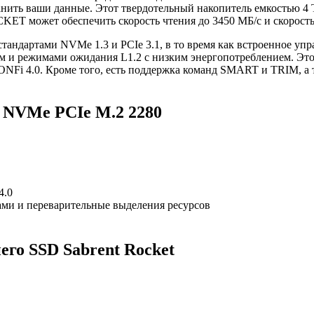
ранить ваши данные. Этот твердотельный накопитель емкостью 4
KET может обеспечить скорость чтения до 3450 МБ/с и скорость
андартами NVMe 1.3 и PCIe 3.1, в то время как встроенное уп
м и режимами ожидания L1.2 с низким энергопотреблением. Это
ONFi 4.0. Кроме того, есть поддержка команд SMART и TRIM, а 
NVMe PCIe M.2 2280
4.0
ми и переварительные выделения ресурсов
го SSD Sabrent Rocket