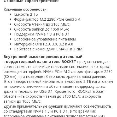
Основные характеристики:
Ключевые особенности
Емкость 2 ТБ
Форм-фактор M.2 2280 PCIe Gen3 x 4
Скорость чтения до 3100 МБ/с
Скорость записи до 1050 МБ/с
Поддержка NVMe 1.3 и PCIe 3.1
Встроенное управление питанием
Интерфейс ONFi 2.3, 3.0, 3.2 и 4.0
Работает с командами SMART и TRIM
Внутренний высокопроизводительный
твердотельный накопитель ROCKET
предназначен для
совместимости с вычислительными системами, в которых
размещен интерфейс NVMe PCIe M.2 с форм-фактором 2280
(80 мм), что позволяет безопасно хранить ваши данные.
Этот твердотельный накопитель емкостью 2 ТБ изготовлен
из прочного алюминия и обеспечивает поддержку флэш-
диска и технологии USB 3.1. Кроме того, ROCKET может
обеспечить скорость чтения до 3100 МБ/с и скорость
записи до 1050 МБ/с.
Другие примечательные функции включают совместимость
со стандартами NVMe 1.3 и PCIe 3.1, в то время как
встроенное управление питанием позволяет этому SSD