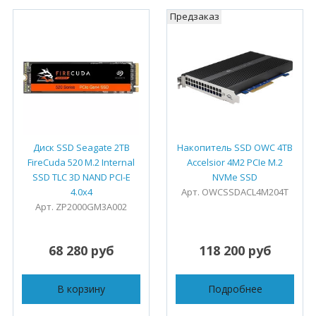
Предзаказ
Диск SSD Seagate 2TB
Накопитель SSD OWC 4TB
FireCuda 520 M.2 Internal
Accelsior 4M2 PCIe M.2
SSD TLC 3D NAND PCI-E
NVMe SSD
4.0x4
Арт. OWCSSDACL4M204T
Арт. ZP2000GM3A002
68 280 руб
118 200 руб
В корзину
Подробнее