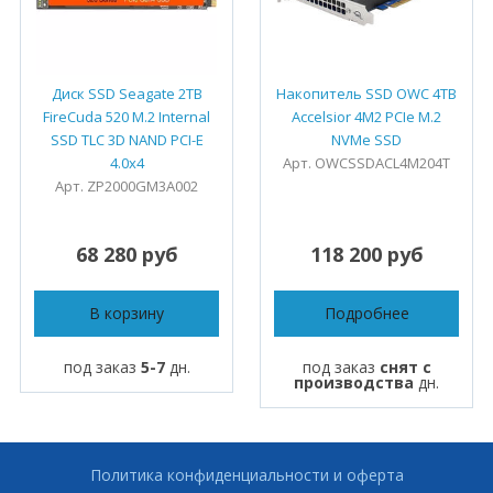
Диск SSD Seagate 2TB
Накопитель SSD OWC 4TB
FireCuda 520 M.2 Internal
Accelsior 4M2 PCIe M.2
SSD TLC 3D NAND PCI-E
NVMe SSD
4.0x4
Арт. OWCSSDACL4M204T
Арт. ZP2000GM3A002
68 280 руб
118 200 руб
В корзину
Подробнее
под заказ
5-7
дн.
под заказ
снят с
производства
дн.
Политика конфиденциальности и оферта