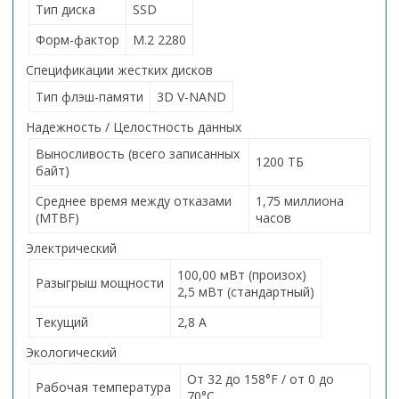
Тип диска
SSD
Форм-фактор
M.2 2280
Спецификации жестких дисков
Тип флэш-памяти
3D V-NAND
Надежность / Целостность данных
Выносливость (всего записанных
1200 ТБ
байт)
Среднее время между отказами
1,75 миллиона
(MTBF)
часов
Электрический
100,00 мВт (произох)
Разыгрыш мощности
2,5 мВт (стандартный)
Текущий
2,8 А
Экологический
От 32 до 158°F / от 0 до
Рабочая температура
70°C