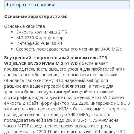
товара нет в наличии
Основные характеристики:
Основные свойства
Емкость хранилища 2 ТБ
M.2 2280 Форм-фактор
Интерфейс PCIe 3.0 x4
Скорость последовательного чтения до 3400 МБ/с
Внутренний твердотельный накопитель 2TB
WD_BLACK SN750 NVMe M.2
от
WD
обеспечивает
производительность высшего уровня для любителей игр и
аппаратного обеспечения, которые хотят создать или
обновить свою систему. Это надежный выбор для
расширения вашей игровой библиотеки, а также для
хранения больших мультимедийных файлов, включая
фотографии, видео и другие приложения. Этот SSD имеет
емкость 2 Тбайт, форм-фактор M.2 2280, интерфейс PCIe 3.0
x4 и использует протокол NVMe. Он также имеет скорость
последовательного чтения до 3400 МБ/с, скорость
последовательной записи до 2900 МБ/с, 1,75 миллиона
часов MTTF (средственное время выхода из строя),
долговечность 1200 Тбайт вт и использует 64-слойную 3D-