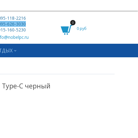
95-118-2216
0
95-626-3030
0 руб
15-160-5230
fo@nobelpc.ru
ТДЫХ
2 Type-C черный