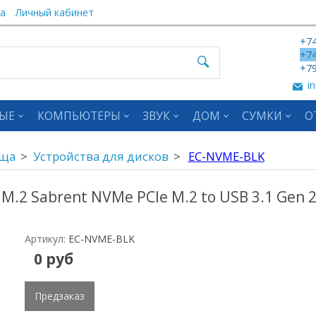
а
Личный кабинет
+74
+74
+79
in
ЫЕ
КОМПЬЮТЕРЫ
ЗВУК
ДОМ
СУМКИ
О
ища
Устройства для дисков
EC-NVME-BLK
 M.2 Sabrent NVMe PCIe M.2 to USB 3.1 Gen 
Артикул:
EC-NVME-BLK
0 руб
Предзаказ