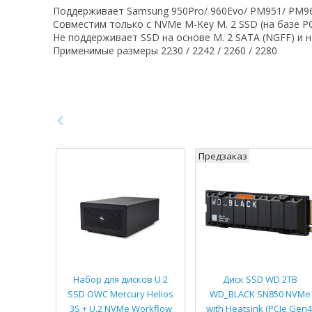
Поддерживает Samsung 950Pro/ 960Evo/ PM951/ PM9
Совместим только c NVMe M-Key M. 2 SSD (на базе PC
Не поддерживает SSD на основе M. 2 SATA (NGFF) и 
Применимые размеры 2230 / 2242 / 2260 / 2280
Предзаказ
Набор для дисков U.2
Диск SSD WD 2TB
SSD OWC Mercury Helios
WD_BLACK SN850 NVMe
3S + U.2 NVMe Workflow
with Heatsink (PCIe Gen4