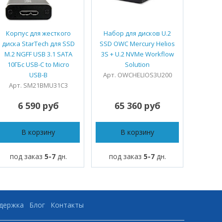
Корпус для жесткого
Набор для дисков U.2
Корпу
диска StarTech для SSD
SSD OWC Mercury Helios
OWC En
M.2 NGFF USB 3.1 SATA
3S + U.2 NVMe Workflow
для ш
10ГБс USB-C to Micro
Solution
2013 и
USB-B
Арт. OWCHELIOS3U200
Pro, M
Арт. SM21BMU31C3
Арт. 
6 590 руб
65 360 руб
8
В корзину
В корзину
под заказ
5-7
дн.
под заказ
5-7
дн.
под
ддержка
Блог
Контакты