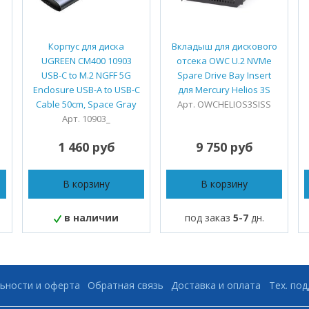
h
Корпус для диска
Вкладыш для дискового
UGREEN CM400 10903
отсека OWC U.2 NVMe
USB-C to M.2 NGFF 5G
Spare Drive Bay Insert
Enclosure USB-A to USB-C
для Mercury Helios 3S
Cable 50cm, Space Gray
Арт. OWCHELIOS3SISS
Арт. 10903_
1 460 руб
9 750 руб
В корзину
В корзину
в наличии
под заказ
5-7
дн.
ьности и оферта
Обратная связь
Доставка и оплата
Тех. по