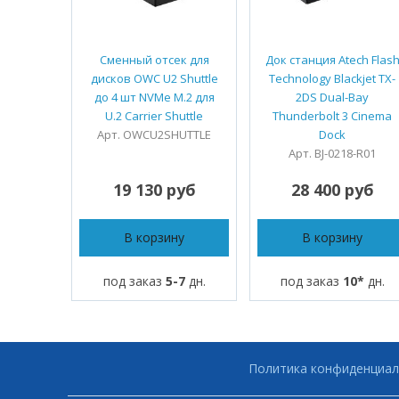
Сменный отсек для
Док станция Atech Flas
дисков OWC U2 Shuttle
Technology Blackjet TX-
до 4 шт NVMe M.2 для
2DS Dual-Bay
U.2 Carrier Shuttle
Thunderbolt 3 Cinema
Арт. OWCU2SHUTTLE
Dock
Арт. BJ-0218-R01
19 130 руб
28 400 руб
В корзину
В корзину
под заказ
5-7
дн.
под заказ
10*
дн.
Политика конфиденциал