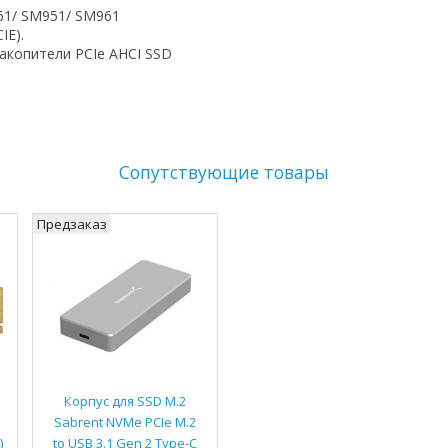
61/ SM951/ SM961
IE).
накопители PCIe AHCI SSD
Сопутствующие товары
Предзаказ
Корпус для SSD M.2
Sabrent NVMe PCIe M.2
)
to USB 3.1 Gen 2 Type-C