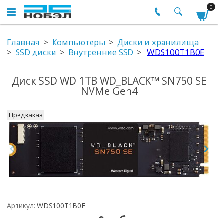
0
Главная
Компьютеры
Диски и хранилища
SSD диски
Внутренние SSD
WDS100T1B0E
Диск SSD WD 1TB WD_BLACK™ SN750 SE
NVMe Gen4
Предзаказ
Артикул:
WDS100T1B0E