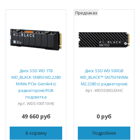
Предзаказ
Диск SSD WD 1TB
Диск SSD WD 500GB
WD_BLACK SN850 M2.2280
WD_BLACK™ SN750 NVMe
NVMe PCIe Gen4х4 (с
M2.2280 (с радиатором)
радиатором) RGB
Арт. WDS500G3XHC
подсветка
Арт. WDS100T1XHE
49 660 руб
0 руб
В корзину
Подробнее