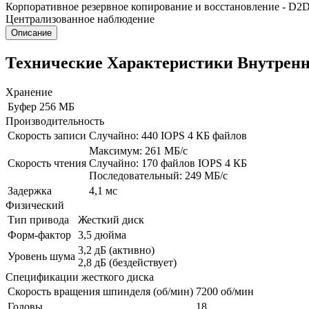
Корпоративное резервное копирование и восстановление - D2D
Централизованное наблюдение
Описание
Технические Характеристики Внутренне
Хранение
Буфер
256 МБ
Производительность
Скорость записи
Случайно: 440 IOPS 4 КБ файлов
Максимум: 261 МБ/с
Скорость чтения
Случайно: 170 файлов IOPS 4 КБ
Последовательный: 249 МБ/с
Задержка
4,1 мс
Физический
Тип привода
Жесткий диск
Форм-фактор
3,5 дюйма
3,2 дБ (активно)
Уровень шума
2,8 дБ (бездействует)
Спецификации жесткого диска
Скорость вращения шпинделя (об/мин)
7200 об/мин
Головы
18