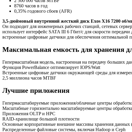
2 500 000 часов MTBF
8760 часов в год
0,35% годового сбоев (AFR)
3,5-дюймовый внутренний жесткий диск Exos X16 7200 об/м
Он подходит для инженерных рабочих станций, сетевых сервер
использует интерфейс SATA III 6 Гбит/с для скорости передачи
встроенные цифровые датчики для обеспечения оптимальной п
Максимальная емкость для хранения д
Гипермасштабная модель, настроенная на передачу больших д
Функция PowerBalance оптимизирует IOPS/Watt
Встроенные цифровые датчики окружающей среды для измерени
2,5 миллиона часов MTBF
Лучшие приложения
Гипермасштабируемые приложения/облачные центры обработ
Масштабные горизонтально масштабируемые центры обработк
Приложения OLTP и HPC
RAID-хранилище большой плотности
Основные корпоративные внешние массивы хранения данных
Распределенные файловые системы, включая Hadoop и Ceph