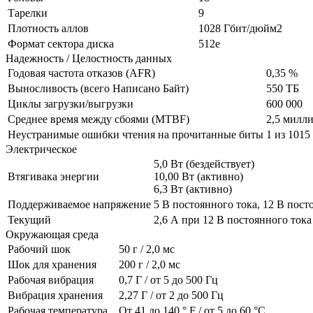
Тарелки
9
Плотность аллов
1028 Гбит/дюйм2
Формат сектора диска
512e
Надежность / Целостность данных
Годовая частота отказов (AFR)
0,35 %
Выносливость (всего Написано Байт)
550 ТБ
Циклы загрузки/выгрузки
600 000
Среднее время между сбоями (MTBF)
2,5 милли
Неустранимые ошибки чтения на прочитанные биты
1 из 1015
Электрическое
5,0 Вт (бездействует)
Втягивака энергии
10,00 Вт (активно)
6,3 Вт (активно)
Поддерживаемое напряжение
5 В постоянного тока, 12 В пост
Текущий
2,6 А при 12 В постоянного тока
Окружающая среда
Рабочий шок
50 г / 2,0 мс
Шок для хранения
200 г / 2,0 мс
Рабочая вибрация
0,7 Г / от 5 до 500 Гц
Вибрация хранения
2,27 Г / от 2 до 500 Гц
Рабочая температура
От 41 до 140 ° F / от 5 до 60 °C