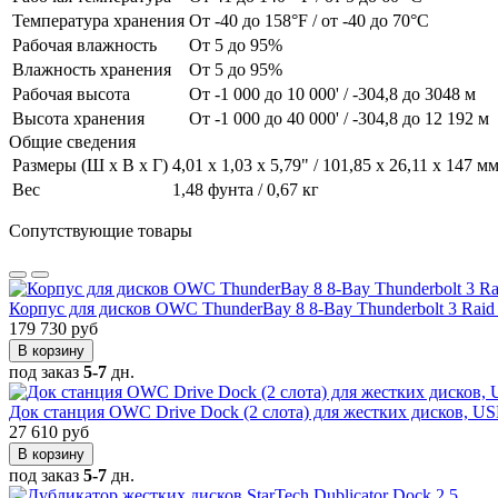
Температура хранения
От -40 до 158°F / от -40 до 70°C
Рабочая влажность
От 5 до 95%
Влажность хранения
От 5 до 95%
Рабочая высота
От -1 000 до 10 000' / -304,8 до 3048 м
Высота хранения
От -1 000 до 40 000' / -304,8 до 12 192 м
Общие сведения
Размеры (Ш x В x Г)
4,01 x 1,03 x 5,79" / 101,85 x 26,11 x 147 м
Вес
1,48 фунта / 0,67 кг
Сопутствующие товары
Корпус для дисков OWC ThunderBay 8 8-Bay Thunderbolt 3 Raid
179 730 руб
В корзину
под заказ
5-7
дн.
Док станция OWC Drive Dock (2 слота) для жестких дисков, U
27 610 руб
В корзину
под заказ
5-7
дн.