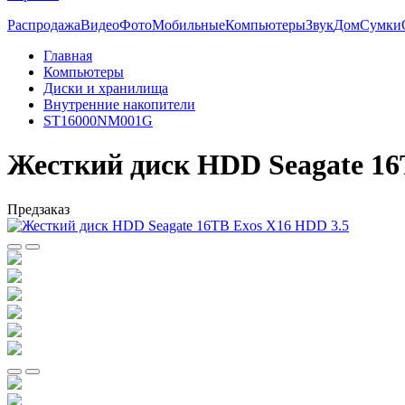
Распродажа
Видео
Фото
Мобильные
Компьютеры
Звук
Дом
Сумки
Главная
Компьютеры
Диски и хранилища
Внутренние накопители
ST16000NM001G
Жесткий диск HDD Seagate 16
Предзаказ