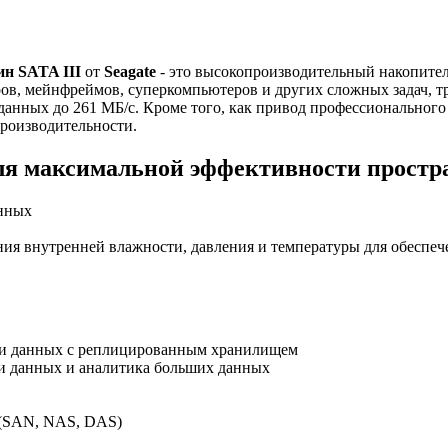
ин SATA III
от
Seagate
- это высокопроизводительный накопите
ов, мейнфреймов, суперкомпьютеров и других сложных задач, т
 данных до 261 МБ/с. Кроме того, как привод профессионального
роизводительности.
ля максимальной эффективности простра
анных
я внутренней влажности, давления и температуры для обеспече
ки данных с реплицированным хранилищем
и данных и аналитика больших данных
 (SAN, NAS, DAS)