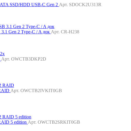
5" SATA SSD/HDD USB-C Gen 2
Арт. SDOCK2U313R
3.1 Gen 2 Type-C / A док
Арт. CR-H238
x
Арт. OWCTB3DKP2D
 RAID
Арт. OWCTB2IVKIT0GB
AID 5 edition
Арт. OWCTB2SRKIT0GB