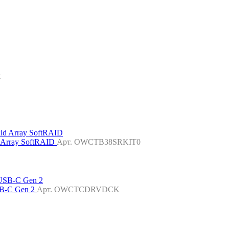
м
 Array SoftRAID
Арт. OWCTB38SRKIT0
SB-C Gen 2
Арт. OWCTCDRVDCK