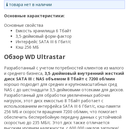
товара нет в наличии
Основные характеристики:
Основные свойства
Емкость хранилища 6 Тбайт
3,5-дюймовый форм-фактор
Интерфейс SATA III 6 Гбит/с
Кэш 256 МБ
Обзор WD Ultrastar
Разработанный с учетом потребностей клиентов из малого
и среднего бизнеса,
3,5
-
дюймовый внутренний жесткий
диск SATA III
с
NAS
объемом
8 Тбайт с 7200 об/мин
хорошо подходит для средних и крупномасштабных сред
NAS с до шестнадцати 3,5-дюймовыми отсеками для дисков.
Разработанный для обработки увеличенных рабочих
нагрузок, этот диск емкостью 8 Тбайт работает с
использованием интерфейса SATA III 6 Гбит/с, кэш-памяти
256 МБ и скорости вращения 7200 об/мин, что помогает
обеспечить бесперебойную передачу данных с устойчивой
скоростью до 235 МБ/с. Этот диск также отличается
высоким уровнем надежности, с 600 000 циклов загрузки/