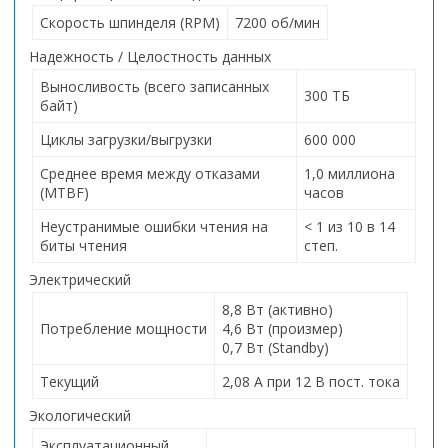
Скорость шпинделя (RPM)
7200 об/мин
Надежность / Целостность данных
Выносливость (всего записанных
300 ТБ
байт)
Циклы загрузки/выгрузки
600 000
Среднее время между отказами
1,0 миллиона
(MTBF)
часов
Неустранимые ошибки чтения на
< 1 из 10 в 14
биты чтения
степ.
Электрический
8,8 Вт (активно)
Потребление мощности
4,6 Вт (произмер)
0,7 Вт (Standby)
Текущий
2,08 А при 12 В пост. тока
Экологический
Эксплуатационный