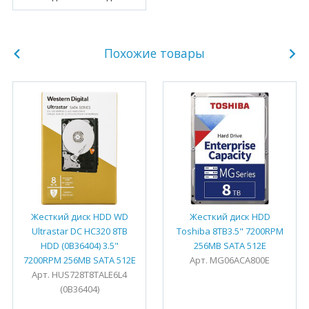
Похожие товары
Жесткий диск HDD WD
Жесткий диск HDD
Ultrastar DC HC320 8TB
Toshiba 8TB3.5" 7200RPM
HDD (0B36404) 3.5"
256MB SATA 512E
7200RPM 256MB SATA 512E
Арт. MG06ACA800E
Арт. HUS728T8TALE6L4
(0B36404)