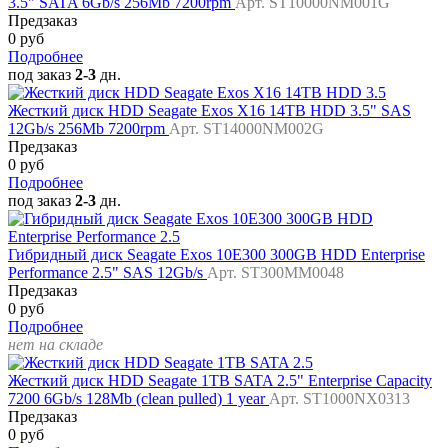
3.5" SATA 6Gb/s 256Mb 7200rpm
Арт. ST10000NM001G
Предзаказ
0 руб
Подробнее
под заказ
2-3
дн.
Жесткий диск HDD Seagate Exos X16 14TB HDD 3.5" SAS
12Gb/s 256Mb 7200rpm
Арт. ST14000NM002G
Предзаказ
0 руб
Подробнее
под заказ
2-3
дн.
Гибридный диск Seagate Exos 10E300 300GB HDD Enterprise
Performance 2.5" SAS 12Gb/s
Арт. ST300MM0048
Предзаказ
0 руб
Подробнее
нет на складе
Жесткий диск HDD Seagate 1TB SATA 2.5" Enterprise Capacity
7200 6Gb/s 128Mb (clean pulled) 1 year
Арт. ST1000NX0313
Предзаказ
0 руб