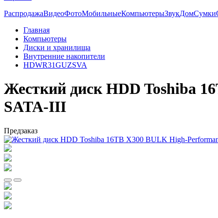
Распродажа
Видео
Фото
Мобильные
Компьютеры
Звук
Дом
Сумки
Главная
Компьютеры
Диски и хранилища
Внутренние накопители
HDWR31GUZSVA
Жесткий диск HDD Toshiba 1
SATA-III
Предзаказ