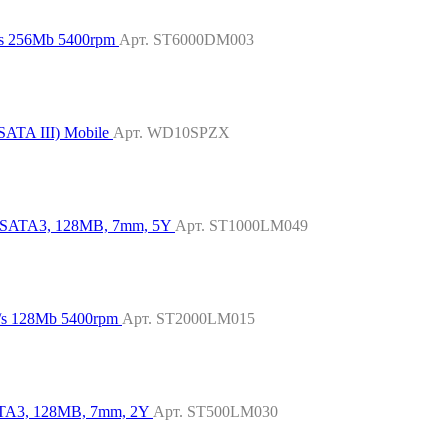
/s 256Mb 5400rpm
Арт. ST6000DM003
ATA III) Mobile
Арт. WD10SPZX
, SATA3, 128MB, 7mm, 5Y
Арт. ST1000LM049
/s 128Mb 5400rpm
Арт. ST2000LM015
SATA3, 128MB, 7mm, 2Y
Арт. ST500LM030