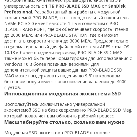
Раскройте исключительную производительность SSD и
универсальность с
1 ТБ PRO-BLADE SSD MAG
от
SanDisk
Professional
. Разработанный для работы с модульной
экосистемой PRO-BLADE, этот твердотельный накопитель
NVMe PCIe 3.0 имеет емкость 1 ТБ и совместим с PRO-
BLADE TRANSPORT, где он обеспечивает скорость чтения
до 2000 МБ/с, или PRO-BLADE STATION, где он может
достигать скорости чтения до 3000 МБ/с. Предварительно
отформатированный для файловой системы APFS с macOS
10.13 и более поздними версиями, PRO-BLADE SSD MAG
также может быть переформатирован для использования с
Windows 10 и более поздними версиями. Для
дополнительной защиты ваших данных PRO-BLADE SSD
MAG может выдерживать падения до 9,8' на ковровом
бетонном полу и имеет сопротивление давлению до 4000
фунтов.
Инновационная модульная экосистема SSD
Воспользуйтесь исключительно универсальной
экосистемой SSD на базе сверхсменно PRO-BLADE SSD Mag,
который позволяет вам обновить рабочий процесс.
Масштабируйте столько, сколько вам нужно
Модульная SSD-экосистема PRO-BLADE позволяет