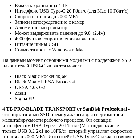
Емкость хранилища 4 ТБ
Интерфейс USB Type-C 20 Гбит/с (для Mac 10 Гбит/с)
Скорость чтения до 2000 МБ/с
Записи непосредственно с камер
Алюминиевый радиатор
Может выдерживать падения до 9,8' (2,4м)
4000 фунтов сопротивления давлению
Питание шины USB
Совместимость с Windows и Mac
На данный момент основными моделями с поддержкой SSD-
накопителей USB-C являются модели
Black Magic Pocket 4k,6k
Black Magic URSA Broadcast
URSA 4.6k G2
Zcam
Sigma FP
4 ТБ PRO-BLADE TRANSPORT
от
SanDisk Professional
-
это портативный SSD премиум-класса для сверхбыстрой
масштабируемости рабочего процесса. Он оснащен
интерфейсом USB Type-C 20 Гбит/с (Mac поддерживает
только USB 3.2 2x1 до 10ГБ/с), который управляет скоростью
чтения до 2000 МБ/с. Интерфейс USB Type-C также позволяет