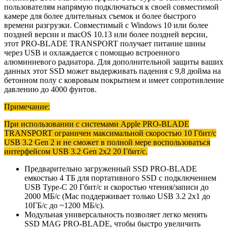
пользователям напрямую подключаться к своей совместимой
камере для более длительных съемок и более быстрого
времени разгрузки. Совместимый с Windows 10 или более
поздней версии и macOS 10.13 или более поздней версии,
этот PRO-BLADE TRANSPORT получает питание шины
через USB и охлаждается с помощью встроенного
алюминиевого радиатора. Для дополнительной защиты ваших
данных этот SSD может выдерживать падения с 9,8 дюйма на
бетонном полу с ковровым покрытием и имеет сопротивление
давлению до 4000 фунтов.
Примечание:
При использовании с системами Apple PRO-BLADE
TRANSPORT ограничен максимальной скоростью 10 Гбит/с
USB 3.2 Gen 2 и не сможет в полной мере воспользоваться
интерфейсом USB 3.2 Gen 2x2 20 Гбит/с.
Предварительно загруженный SSD PRO-BLADE
емкостью 4 ТБ для портативного SSD с подключением
USB Type-C 20 Гбит/с и скоростью чтения/записи до
2000 МБ/с (Mac поддерживает только USB 3.2 2x1 до
10ГБ/с до ~1200 МБ/с).
Модульная универсальность позволяет легко менять
SSD MAG PRO-BLADE, чтобы быстро увеличить