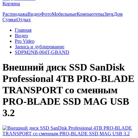
Корзина
Распродажа
Видео
Фото
Мобильные
Компьютеры
Звук
Дом
Сумки
Отдых
Главная
Видео
Pro Video
Запись и дублирование
SDPM2NB-004T-GBAND
Внешний диск SSD SanDisk
Professional 4TB PRO-BLADE
TRANSPORT со сменным
PRO-BLADE SSD MAG USB
3.2