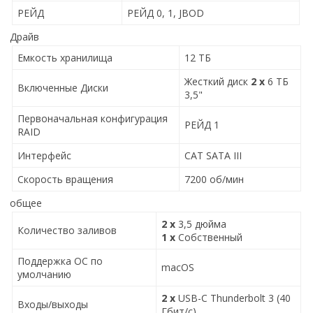
РЕЙД
РЕЙД 0, 1, JBOD
Драйв
Емкость хранилища
12 ТБ
Жесткий диск
2 x
6 ТБ
Включенные Диски
3,5"
Первоначальная конфигурация
РЕЙД 1
RAID
Интерфейс
САТ SATA III
Скорость вращения
7200 об/мин
общее
2 x
3,5 дюйма
Количество заливов
1 x
Собственный
Поддержка ОС по
macOS
умолчанию
2 x
USB-C Thunderbolt 3 (40
Входы/выходы
Гбит/с)