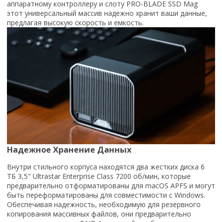
аппаратному контроллеру и слоту PRO-BLADE SSD Mag
этот универсальный массив надежно хранит ваши данные,
предлагая высокую скорость и емкость.
Надежное Хранение Данных
Внутри стильного корпуса находятся два жестких диска 6
ТБ 3,5" Ultrastar Enterprise Class 7200 об/мин, которые
предварительно отформатированы для macOS APFS и могут
быть переформатированы для совместимости с Windows.
Обеспечивая надежность, необходимую для резервного
копирования массивных файлов, они предварительно