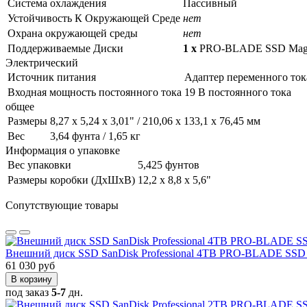
Система охлаждения
Пассивный
Устойчивость К Окружающей Среде
нет
Охрана окружающей среды
нет
Поддерживаемые Диски
1 x
PRO-BLADE SSD Ma
Электрический
Источник питания
Адаптер переменного ток
Входная мощность постоянного тока
19 В постоянного тока
общее
Размеры
8,27 x 5,24 x 3,01" / 210,06 x 133,1 x 76,45 мм
Вес
3,64 фунта / 1,65 кг
Информация о упаковке
Вес упаковки
5,425 фунтов
Размеры коробки (ДхШхВ)
12,2 x 8,8 x 5,6"
Сопутствующие товары
Внешний диск SSD SanDisk Professional 4TB PRO-BLADE S
61 030 руб
В корзину
под заказ
5-7
дн.