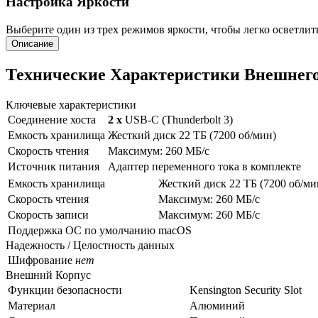
Настройка Яркости
Выберите один из трех режимов яркости, чтобы легко осветл
Описание
Технические Характеристики Внешнего 
Ключевые характеристики
Соединение хоста
2 x
USB-C (Thunderbolt 3)
Емкость хранилища
Жесткий диск 22 ТБ (7200 об/мин)
Скорость чтения
Максимум: 260 МБ/с
Источник питания
Адаптер переменного тока в комплекте
Емкость хранилища
Жесткий диск 22 ТБ (7200 об/ми
Скорость чтения
Максимум: 260 МБ/с
Скорость записи
Максимум: 260 МБ/с
Поддержка ОС по умолчанию
macOS
Надежность / Целостность данных
Шифрование
нет
Внешний Корпус
Функции безопасности
Kensington Security Slot
Материал
Алюминий