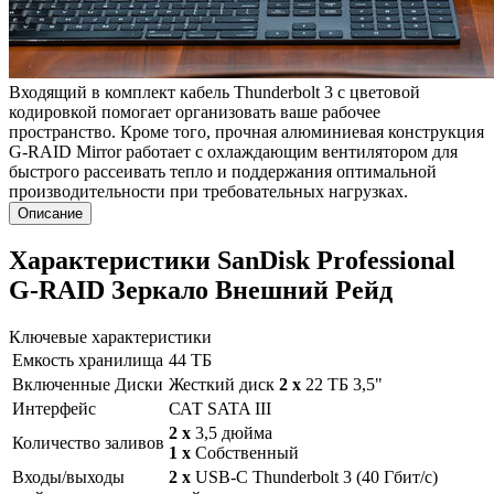
Входящий в комплект кабель Thunderbolt 3 с цветовой
кодировкой помогает организовать ваше рабочее
пространство. Кроме того, прочная алюминиевая конструкция
G-RAID Mirror работает с охлаждающим вентилятором для
быстрого рассеивать тепло и поддержания оптимальной
производительности при требовательных нагрузках.
Описание
Характеристики SanDisk Professional
G-RAID Зеркало Внешний Рейд
Ключевые характеристики
Емкость хранилища
44 ТБ
Включенные Диски
Жесткий диск
2 x
22 ТБ 3,5"
Интерфейс
САТ SATA III
2 x
3,5 дюйма
Количество заливов
1 x
Собственный
Входы/выходы
2 x
USB-C Thunderbolt 3 (40 Гбит/с)