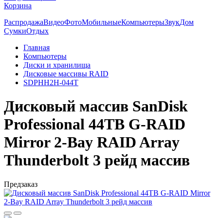
Корзина
Распродажа
Видео
Фото
Мобильные
Компьютеры
Звук
Дом
Сумки
Отдых
Главная
Компьютеры
Диски и хранилища
Дисковые массивы RAID
SDPHH2H-044T
Дисковый массив SanDisk
Professional 44TB G-RAID
Mirror 2-Bay RAID Array
Thunderbolt 3 рейд массив
Предзаказ