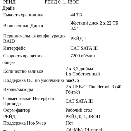
РЕЙД
РЕЙД 0, 1, JBOD
Драйв
Емкость хранилища
44 ТБ
Жесткий диск
2 x
22 ТБ
Включенные Диски
3,5"
Первоначальная конфигурация
РЕЙД 1
RAID
Интерфейс
САТ SATA III
Скорость вращения
7200 об/мин
общее
2 x
3,5 дюйма
Количество заливов
1 x
Собственный
Поддержка ОС по умолчанию
macOS
2 x
USB-C Thunderbolt 3 (40
Входы/выходы
Гбит/с)
Совместимый Интерфейс
САТ SATA III
Привода
Форм-фактор
Рабочий стол
РЕЙД
РЕЙД 0, 1, JBOD
Поддержка Hot-Swap
Нет
250 МБ/с (Чтение)