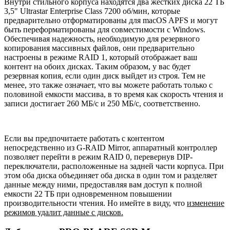
Внутри стильного корпуса находятся два жестких диска 22 ТБ
3,5" Ultrastar Enterprise Class 7200 об/мин, которые
предварительно отформатированы для macOS APFS и могут
быть переформатированы для совместимости с Windows.
Обеспечивая надежность, необходимую для резервного
копирования массивных файлов, они предварительно
настроены в режиме RAID 1, который отображает ваш
контент на обоих дисках. Таким образом, у вас будет
резервная копия, если один диск выйдет из строя. Тем не
менее, это также означает, что вы можете работать только с
половиной емкости массива, в то время как скорость чтения и
записи достигает 260 МБ/с и 250 МБ/с, соответственно.
Если вы предпочитаете работать с контентом
непосредственно из G-RAID Mirror, аппаратный контроллер
позволяет перейти в режим RAID 0, перевернув DIP-
переключатели, расположенные на задней части корпуса. При
этом оба диска объединяет оба диска в один том и разделяет
данные между ними, предоставляя вам доступ к полной
емкости 22 ТБ при одновременном повышении
производительности чтения. Но имейте в виду, что
изменение
режимов удалит данные с дисков.