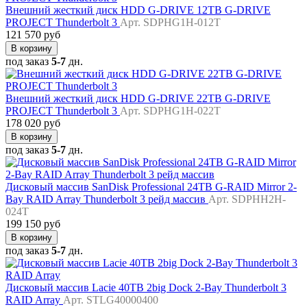
Внешний жесткий диск HDD G-DRIVE 12TB G-DRIVE
PROJECT Thunderbolt 3
Арт. SDPHG1H-012T
121 570 руб
В корзину
под заказ
5-7
дн.
Внешний жесткий диск HDD G-DRIVE 22TB G-DRIVE
PROJECT Thunderbolt 3
Арт. SDPHG1H-022T
178 020 руб
В корзину
под заказ
5-7
дн.
Дисковый массив SanDisk Professional 24TB G-RAID Mirror 2-
Bay RAID Array Thunderbolt 3 рейд массив
Арт. SDPHH2H-
024T
199 150 руб
В корзину
под заказ
5-7
дн.
Дисковый массив Lacie 40TB 2big Dock 2-Bay Thunderbolt 3
RAID Array
Арт. STLG40000400