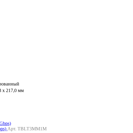
рованный
,3 x 217,0 мм
bps)
Арт. TBLT3MM1M