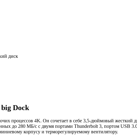
кий диск
 big Dock
очих процессов 4K. Он сочетает в себе 3,5-дюймовый жесткий дис
ых до 280 МБ/с с двумя портами Thunderbolt 3, портом USB 3.0 T
миниевому корпусу и терморегулируемому вентилятору.