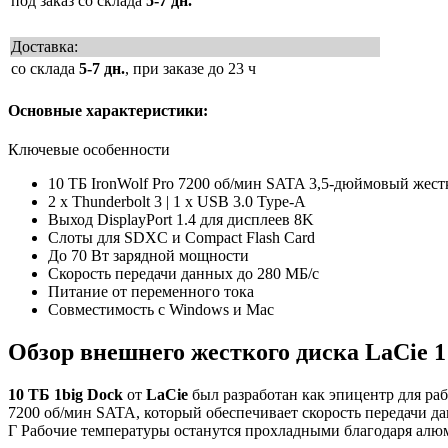
под заказ со склада
5-7 дн.
Доставка:
со склада
5-7 дн.
, при заказе до 23 ч
Основные характеристики:
Ключевые особенности
10 ТБ IronWolf Pro 7200 об/мин SATA 3,5-дюймовый жест
2 x Thunderbolt 3 | 1 x USB 3.0 Type-A
Выход DisplayPort 1.4 для дисплеев 8K
Слоты для SDXC и Compact Flash Card
До 70 Вт зарядной мощности
Скорость передачи данных до 280 МБ/с
Питание от переменного тока
Совместимость с Windows и Mac
Обзор внешнего жесткого диска LaCie 1
10 ТБ 1big Dock
от
LaCie
был разработан как эпицентр для раб
7200 об/мин SATA, который обеспечивает скорость передачи данн
Г Рабочие температуры останутся прохладными благодаря алю