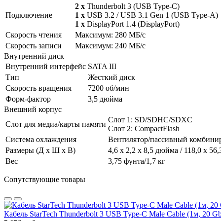
2 x
Thunderbolt 3 (USB Type-C)
Подключение
1 x
USB 3.2 / USB 3.1 Gen 1 (USB Type-A)
1 x
DisplayPort 1.4 (DisplayPort)
Скорость чтения
Максимум: 280 МБ/с
Скорость записи
Максимум: 240 МБ/с
Внутренний диск
Внутренний интерфейс
SATA III
Тип
Жесткий диск
Скорость вращения
7200 об/мин
Форм-фактор
3,5 дюйма
Внешний корпус
Слот 1: SD/SDHC/SDXC
Слот для медиа/карты памяти
Слот 2: CompactFlash
Система охлаждения
Вентилятор/пассивный комбини
Размеры (Д x Ш x В)
4,6 x 2,2 x 8,5 дюйма / 118,0 x 56
Вес
3,75 фунта/1,7 кг
Сопутствующие товары
Кабель StarTech Thunderbolt 3 USB Type-C Male Cable (1м, 20 G