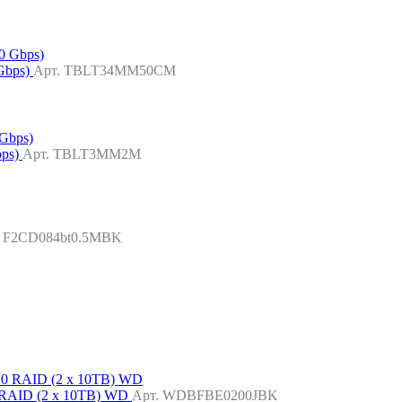
 Gbps)
Арт. TBLT34MM50CM
bps)
Арт. TBLT3MM2M
. F2CD084bt0.5MBK
RAID (2 x 10TB) WD
Арт. WDBFBE0200JBK