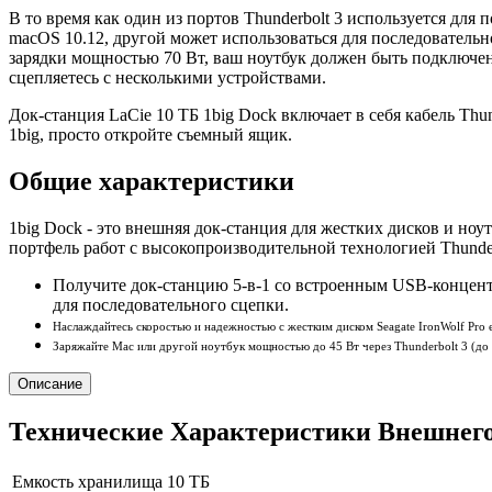
В то время как один из портов Thunderbolt 3 используется дл
macOS 10.12, другой может использоваться для последователь
зарядки мощностью 70 Вт, ваш ноутбук должен быть подключен
сцепляетесь с несколькими устройствами.
Док-станция LaCie 10 ТБ 1big Dock включает в себя кабель Thu
1big, просто откройте съемный ящик.
Общие характеристики
1big Dock - это внешняя док-станция для жестких дисков и но
портфель работ с высокопроизводительной технологией Thunder
Получите док-станцию 5-в-1 со встроенным USB-концентра
для последовательного сцепки.
Наслаждайтесь скоростью и надежностью с жестким диском Seagate IronWolf Pro 
Заряжайте Mac или другой ноутбук мощностью до 45 Вт через Thunderbolt 3 (до 
Описание
Технические Характеристики Внешнего 
Емкость хранилища
10 ТБ