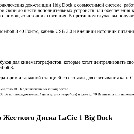
я подключения док-станции 1big Dock к совместимой системе, ра
ной связи до шести дополнительных устройств или обеспечения 
 с помощью источника питания. В противном случае вы получит
nderbolt 3 40 Гбит/с, кабель USB 3.0 и внешний источник питани
утбуков для кинематографистов, которые хотят централизовать 
bolt 3.
тором и зарядной станцией со слотами для считывания карт CF 
емкостью 10 ТБ для интенсивных кинопроектов.
30 Вт при последовательной цепи других устройств) и даже до 70 Вт питания при использо
Жесткого Диска LaCie 1 Big Dock