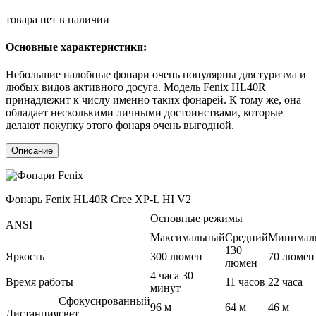
товара нет в наличии
Основные характеристики:
Небольшие налобные фонари очень популярны для туризма и
любых видов активного досуга. Модель Fenix HL40R
принадлежит к числу именно таких фонарей. К тому же, она
обладает несколькими личными достоинствами, которые
делают покупку этого фонаря очень выгодной.
Описание
Фонарь Fenix HL40R Cree XP-L HI V2
Основные режимы
ANSI
Максимальный
Средний
Минимал
130
Яркость
300 люмен
70 люмен
люмен
4 часа 30
Время работы
11 часов
22 часа
минут
Сфокусированный
96 м
64 м
46 м
Дистанция
свет