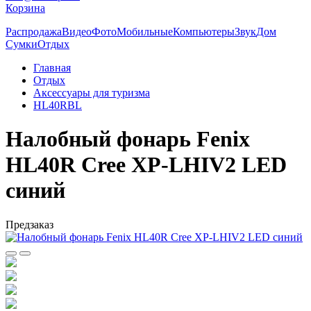
Корзина
Распродажа
Видео
Фото
Мобильные
Компьютеры
Звук
Дом
Сумки
Отдых
Главная
Отдых
Аксессуары для туризма
HL40RBL
Налобный фонарь Fenix
HL40R Cree XP-LHIV2 LED
синий
Предзаказ