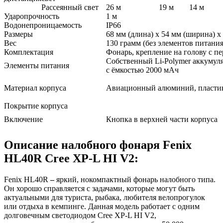
Рассеянный свет
26 м
19 м
14 м
Ударопрочность
1 м
Водонепроницаемость
IP66
Размеры
68 мм (длина) х 54 мм (ширина) х
Вес
130 грамм (без элементов питания
Комплектация
Фонарь, крепление на голову с пе
Собственный Li-Polymer аккумул
Элементы питания
с ёмкостью 2000 мАч
Материал корпуса
Авиационный алюминий, пласти
Покрытие корпуса
Включение
Кнопка в верхней части корпуса
Описание налобного фонаря Fenix
HL40R Cree XP-L HI V2:
Fenix HL40R
–
яркий, нокомпактный фонарь налобного типа.
Он хорошо справляется с задачами, которые могут быть
актуальными для туриста, рыбака, любителя велопрогулок
или отдыха в кемпинге. Данная модель работает с одним
долговечным светодиодом Cree XP-L HI V2,