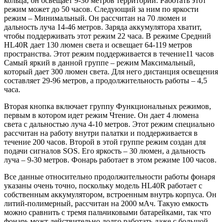
кольца, он освещает 9-30 метров территории. Работать этот
режим может до 50 часов. Следующий за ним по яркости
режим – Минимальный. Он рассчитан на 70 люмен и
дальность луча 14-46 метров. Заряда аккумулятора хватит,
чтобы поддерживать этот режим 22 часа. В режиме Средний
HL40R дает 130 люмен света и освещает 64-119 метров
пространства. Этот режим поддерживается в течение11 часов
Самый яркий в данной группе – режим Максимальный,
который дает 300 люмен света. Для него дистанция освещения
составляет 29-96 метров, а продолжительность работы – 4,5
часа.
Вторая кнопка включает группу Функциональных режимов,
первым в котором идет режим Чтение. Он дает 4 люмена
света с дальностью луча 4-10 метров. Этот режим специально
рассчитан на работу внутри палатки и поддерживается в
течение 200 часов. Второй в этой группе режим создан для
подачи сигналов SOS. Его яркость – 30 люмен, а дальность
луча – 9-30 метров. Фонарь работает в этом режиме 100 часов.
Все данные относительно продолжительности работы фонаря
указаны очень точно, поскольку модель HL40R работает с
собственным аккумулятором, встроенным внутрь корпуса. Он
литий-полимерный, рассчитан на 2000 мАч. Такую емкость
можно сравнить с тремя пальчиковыми батарейками, так что
фонарь можт действительно долго работать даже с большой