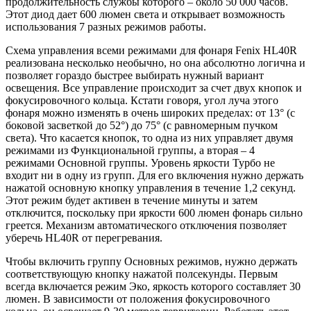
продолжительность службы которого – около 50 000 часов.
Этот диод дает 600 люмен света и открывает возможность
использования 7 разных режимов работы.
Схема управления всеми режимами для фонаря Fenix HL40R
реализована несколько необычно, но она абсолютно логична и
позволяет гораздо быстрее выбирать нужный вариант
освещения. Все управление происходит за счет двух кнопок и
фокусировочного кольца. Кстати говоря, угол луча этого
фонаря можно изменять в очень широких пределах: от 13° (с
боковой засветкой до 52°) до 75° (с равномерным пучком
света). Что касается кнопок, то одна из них управляет двумя
режимами из Функциональной группы, а вторая – 4
режимами Основной группы. Уровень яркости Турбо не
входит ни в одну из групп. Для его включения нужно держать
нажатой основную кнопку управления в течение 1,2 секунд.
Этот режим будет активен в течение минуты и затем
отключится, поскольку при яркости 600 люмен фонарь сильно
греется. Механизм автоматического отключения позволяет
уберечь HL40R от перегревания.
Чтобы включить группу Основных режимов, нужно держать
соответствующую кнопку нажатой полсекунды. Первым
всегда включается режим Эко, яркость которого составляет 30
люмен. В зависимости от положения фокусировочного