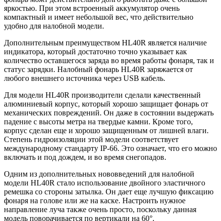
яркостью. При этом встроенный аккумулятор очень
компактный и имеет небольшой вес, что действительно
удобно для налобной модели.
Дополнительным преимуществом HL40R является наличие
индикатора, который достаточно точно указывает как
количество оставшегося заряда во время работы фонаря, так и
статус зарядки. Налобный фонарь HL40R заряжается от
любого внешнего источника через USB кабель.
Для модели HL40R производители сделали качественный
алюминиевый корпус, который хорошо защищает фонарь от
механических повреждений. Он даже в состоянии выдержать
падение с высоты метра на твердые камни. Кроме того,
корпус сделан еще и хорошо защищенным от лишней влаги.
Степень гидроизоляции этой модели соответствует
международному стандарту IP-66. Это означает, что его можно
включать и под дождем, и во время снегопадов.
Одним из дополнительных нововведений для налобной
модели HL40R стало использование двойного эластичного
ремешка со стороны затылка. Он дает еще лучшую фиксацию
фонаря на голове или же на каске. Настроить нужное
направление луча также очень просто, поскольку данная
модель поворачивается по вертикали на 60°.