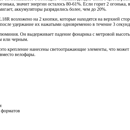
огонька, значит энергии осталось 80-61%. Если горит 2 огонька,
 мигает, аккумуляторы разрядились более, чем до 20%.
8R возложено на 2 кнопки, которые находятся на верхней сторо
 после удержание их нажатыми одновременно в течение 3 секунд
алюминия. Он выдерживает падение фонарика с метровой высоты 
м или черным.
 это крепление нанесены светоотражающие элементы, что может 
 вместо велофары.
м
х форматов