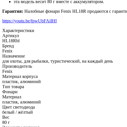
эта модель весит 80 г вместе с аккумулятором.
Гарантия:
Налобные фонари Fenix HL18R продаются с гарантие
https://youtu.be/fpwUbFAiIHI
Характеристики
Артикул
HL18Rbl
Бренд
Fenix
Назначение
для охоты, для рыбалки, туристический, на каждый день
Производитель
Fenix
Материал корпуса
пластик, алюминий
Тип товара
Фонари
Материал
пластик, алюминий
Цвет светодиода
белый / жёлтый
Вес
80 г