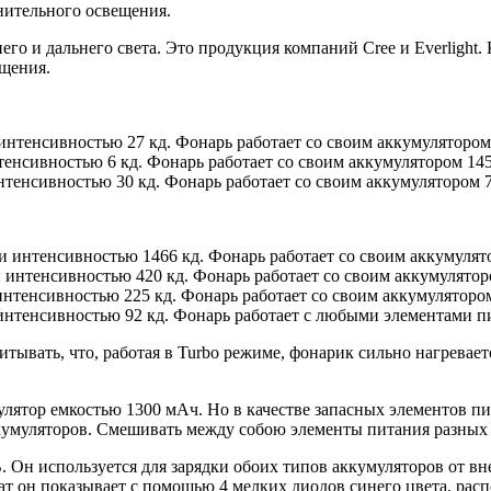
нительного освещения.
его и дальнего света. Это продукция компаний Cree и Everlight.
щения.
 интенсивностью 27 кд. Фонарь работает со своим аккумулятором
тенсивностью 6 кд. Фонарь работает со своим аккумулятором 145
нтенсивностью 30 кд. Фонарь работает со своим аккумулятором 7
 и интенсивностью 1466 кд. Фонарь работает со своим аккумулято
и интенсивностью 420 кд. Фонарь работает со своим аккумулятор
интенсивностью 225 кд. Фонарь работает со своим аккумулятором
интенсивностью 92 кд. Фонарь работает с любыми элементами пи
ывать, что, работая в Turbo режиме, фонарик сильно нагреваетс
лятор емкостью 1300 мАч. Но в качестве запасных элементов п
кумуляторов. Смешивать между собою элементы питания разных 
 Он используется для зарядки обоих типов аккумуляторов от в
ат он показывает с помощью 4 мелких диодов синего цвета, рас