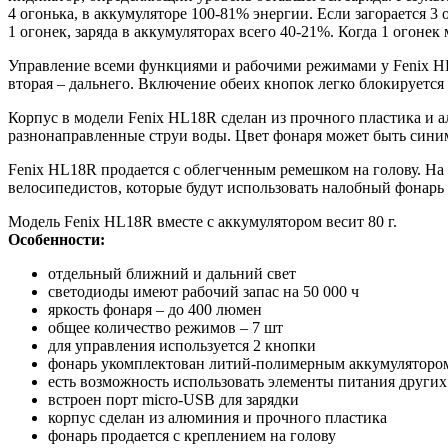
4 огонька, в аккумуляторе 100-81% энергии. Если загорается 3 
1 огонек, заряда в аккумуляторах всего 40-21%. Когда 1 огонек
Управление всеми функциями и рабочими режимами у Fenix HL1
вторая – дальнего. Включение обеих кнопок легко блокируется
Корпус в модели Fenix HL18R сделан из прочного пластика и 
разнонаправленные струи воды. Цвет фонаря может быть сини
Fenix HL18R продается с облегченным ремешком на голову. На
велосипедистов, которые будут использовать налобный фонарь
Модель Fenix HL18R вместе с аккумулятором весит 80 г.
Особенности:
отдельный ближний и дальний свет
светодиоды имеют рабочий запас на 50 000 ч
яркость фонаря – до 400 люмен
общее количество режимов – 7 шт
для управления используется 2 кнопки
фонарь укомплектован литий-полимерным аккумуляторо
есть возможность использовать элементы питания други
встроен порт micro-USB для зарядки
корпус сделан из алюминия и прочного пластика
фонарь продается с креплением на голову