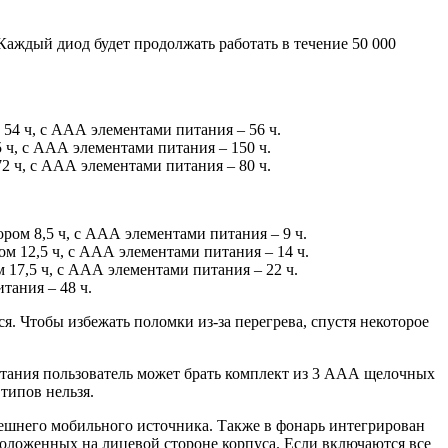
 Каждый диод будет продолжать работать в течение 50 000
 54 ч, с ААА элементами питания – 56 ч.
 ч, с ААА элементами питания – 150 ч.
2 ч, с ААА элементами питания – 80 ч.
ром 8,5 ч, с ААА элементами питания – 9 ч.
ом 12,5 ч, с ААА элементами питания – 14 ч.
 17,5 ч, с ААА элементами питания – 22 ч.
тания – 48 ч.
я. Чтобы избежать поломки из-за перегрева, спустя некоторое
итания пользователь может брать комплект из 3 ААА щелочных
типов нельзя.
нешнего мобильного источника. Также в фонарь интегрирован
положенных на лицевой стороне корпуса. Если включаются все