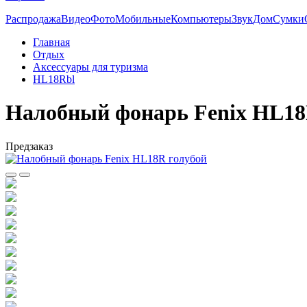
Распродажа
Видео
Фото
Мобильные
Компьютеры
Звук
Дом
Сумки
Главная
Отдых
Аксессуары для туризма
HL18Rbl
Налобный фонарь Fenix HL18
Предзаказ