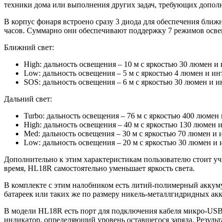
техники дома или выполнения других задач, требующих допол
В корпус фонаря встроено сразу 3 диода для обеспечения ближн
часов. Суммарно они обеспечивают поддержку 7 режимов осве
Ближний свет:
High: дальность освещения – 10 м с яркостью 30 люмен и
Low: дальность освещения – 5 м с яркостью 4 люмен и ин
SOS: дальность освещения – 6 м с яркостью 30 люмен и и
Дальний свет:
Turbo: дальность освещения – 76 м с яркостью 400 люмен
High: дальность освещения – 40 м с яркостью 130 люмен 
Med: дальность освещения – 30 м с яркостью 70 люмен и 
Low: дальность освещения – 20 м с яркостью 30 люмен и 
Дополнительно к этим характеристикам пользователю стоит учит
время, HL18R самостоятельно уменьшает яркость света.
В комплекте с этим налобником есть литий-полимерный аккуму
батареек или таких же по размеру никель-металлгидридных ак
В модели HL18R есть порт для подключения кабеля микро-USB.
индикатор, определяющий уровень оставшегося заряда. Результ