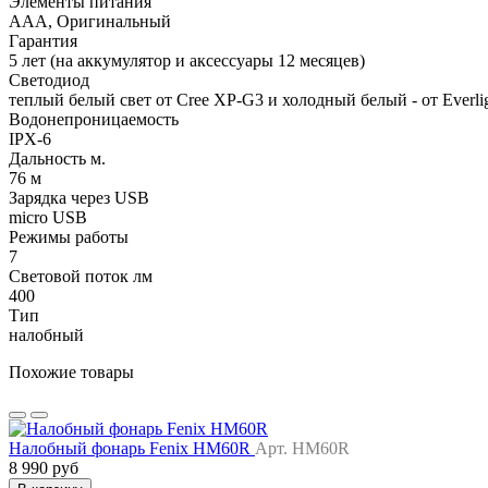
Элементы питания
AAA, Оригинальный
Гарантия
5 лет (на аккумулятор и аксессуары 12 месяцев)
Светодиод
теплый белый свет от Cree XP-G3 и холодный белый - от Everli
Водонепроницаемость
IPX-6
Дальность м.
76 м
Зарядка через USB
micro USB
Режимы работы
7
Световой поток лм
400
Тип
налобный
Похожие товары
Налобный фонарь Fenix HM60R
Арт. HM60R
8 990 руб