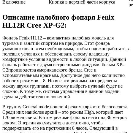
Включение
Кнопка в верхней части корпуса
р
Описание налобного фонаря Fenix
HL12R Cree XP-G2:
Фонарь Fenix HL12 – компактная налобная модель для
туризма и занятий спортом на природе. Этот фонарь
укомплектован всем необходимым, чтобы надежно работать в
полевых условиях и обеспечивать своему владельцу
комфортные условия видимости в любой ситуации. Данный
фонарь работает с двумя встроенными диодами: белым XP-
G2производства американского бренда Cree и
вспомогательным красным. Доступное для него количество
рабочих режимов – 8. Но все эти режимы распределены
между двумя группами, поэтому выбрать нужный будет не
сложно. К тому же, система управления в данной модели
сделана действительно логичной.
В группу General mode вошли 4 режима яркости белого света.
Среди них наиболее яркий – это режим High, который дает
170 люмен света. В этом режиме фонарь светит на 36 метров
вокруг. Энергии аккумулятора достаточно, чтобы
поддерживать его на протяжении 8 часов. Следующий в