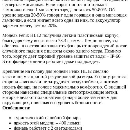
четвертая мигающая. Если горит постоянно только 2
лампочки и еще 1 мигает, то заряда осталось 50-80%. Об
уровне заряда 20-50% говорит одна горящая и одна мигающая
лампочки, а если мигает всего одна из них, то аккумулятор
заряжен менее, чем на 20%.
Модель Fenix HL12 получила легкий пластиковый корпус,
благодаря чему весит всего 73,3 грамма. Тем не менее, эта
оболочка в состоянии защитить фонарь от повреждений после
случайного падения с высоты около одного метра. Помимо
того, корпус дает хороший уровень защиты от воды – IP-66.
Этот фонарь отлично работает даже под дождем.
Крепление на голову для модели Fenix HL12 сделано
эластичным с простой регулировкой размера. Его внутренняя
сторона – вязаная и не затрудняет воздухообмен, а потому
носить фонарь на голове максимально комфортно. С внешней
стороны нанесены специальные светоотражающие метки,
которые делают пользователя фонаря более заметным для
окружающих, повышая его уровень безопасности.
Особенности:
туристический налобный фонарь
яркость этой модели – 400 люмен
фонарь работает с 2 светодиодами