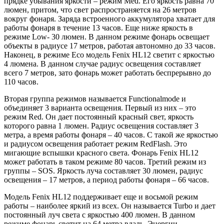
прядке убывания яркости – режим Med. Его яркость равна 70
люмен, притом, что свет распространяется на 26 метров
вокруг фонаря. Заряда встроенного аккумулятора хватает для
работы фонаря в течение 13 часов. Еще ниже яркость в
режиме Low- 30 люмен. В данном режиме фонарь освещает
объекты в радиусе 17 метров, работая автономно до 33 часов.
Наконец, в режиме Eco модель Fenix HL12 светит с яркостью
4 люмена. В данном случае радиус освещения составляет
всего 7 метров, зато фонарь может работать беспрерывно до
110 часов.
Вторая группа режимов называется Functionalmode и
объединяет 3 варианта освещения. Первый из них – это
режим Red. Он дает постоянный красный свет, яркость
которого равна 1 люмен. Радиус освещения составляет 3
метра, а время работы фонаря – 40 часов. С такой же яркостью
и радиусом освещения работает режим RedFlash. Это
мигающие вспышки красного света. Фонарь Fenix HL12
может работать в таком режиме 80 часов. Третий режим из
группы – SOS. Яркость луча составляет 30 люмен, радиус
освещения – 17 метров, а период работы фонаря – 66 часов.
Модель Fenix HL12 поддерживает еще и восьмой режим
работы – наиболее яркий из всех. Он называется Turbo и дает
постоянный луч света с яркостью 400 люмен. В данном
режиме фонарь светит на 64 метра вдаль. Энергии