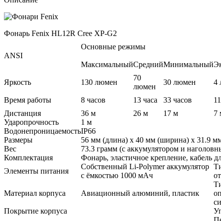
Фонарь Fenix HL12R Cree XP-G2
Основные режимы
ANSI
Максимальный
Средний
Минимальный
Э
70
Яркость
130 люмен
30 люмен
4
люмен
Время работы
8 часов
13 часа
33 часов
11
Дистанция
36 м
26 м
17 м
7 
Ударопрочность
1 м
Водонепроницаемость
IP66
Размеры
56 мм (длина) х 40 мм (ширина) х 31.9 м
Вес
73.3 грамм (с аккумулятором и наголов
Комплектация
Фонарь, эластичное крепление, кабель д
Собственный Li-Polymer аккумулятор
Т
Элементы питания
с ёмкостью 1000 мАч
о
Т
Материал корпуса
Авиационный алюминий, пластик
о
с
Покрытие корпуса
У
П