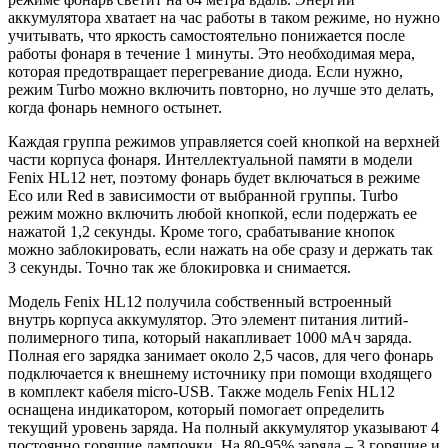
аккумулятора хватает на час работы в таком режиме, но нужно
учитывать, что яркость самостоятельно понижается после
работы фонаря в течение 1 минуты. Это необходимая мера,
которая предотвращает перегревание диода. Если нужно,
режим Turbo можно включить повторно, но лучше это делать,
когда фонарь немного остынет.
Каждая группа режимов управляется соей кнопкой на верхней
части корпуса фонаря. Интеллектуальной памяти в модели
Fenix HL12 нет, поэтому фонарь будет включаться в режиме
Eco или Red в зависимости от выбранной группы. Turbo
режим можно включить любой кнопкой, если подержать ее
нажатой 1,2 секунды. Кроме того, срабатывание кнопок
можно заблокировать, если нажать на обе сразу и держать так
3 секунды. Точно так же блокировка и снимается.
Модель Fenix HL12 получила собственный встроенный
внутрь корпуса аккумулятор. Это элемент питания литий-
полимерного типа, который накапливает 1000 мАч заряда.
Полная его зарядка занимает около 2,5 часов, для чего фонарь
подключается к внешнему источнику при помощи входящего
в комплект кабеля micro-USB. Также модель Fenix HL12
оснащена индикатором, который помогает определить
текущий уровень заряда. На полный аккумулятор указывают 4
постоянно горящие лампочки. На 80-95% заряда – 3 горящие и