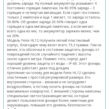
уровень заряда. На полный аккумулятор указывают 4
постоянно горящие лампочки. На 80-95% заряда – 3
горящие и четвертая мигающая. Если горит постоянно
только 2 лампочки и еще 1 мигает, то заряда осталось
50-80%. Об уровне заряда 20-50% говорит одна
горящая и одна мигающая лампочки, а если мигает
всего одна из них, то аккумулятор заряжен менее, чем
на 20%.
Модель Fenix HL12 получила легкий пластиковый
корпус, благодаря чему весит всего 73,3 грамма. Тем не
менее, эта оболочка в состоянии защитить фонарь от
повреждений после случайного падения с высоты
около одного метра. Помимо того, корпус дает
хороший уровень защиты от воды – IP-66. Этот фонарь
отлично работает даже под дождем.
Крепление на голову для модели Fenix HL12 сделано
эластичным с простой регулировкой размера. Его
внутренняя сторона – вязаная и не затрудняет
воздухообмен, а потому носить фонарь на голове
максимально комфортно. С внешней стороны нанесены
специальные светоотражающие метки, которые
делают пользователя фонаря более заметным для
окружающих, повышая его уровень безопасности.