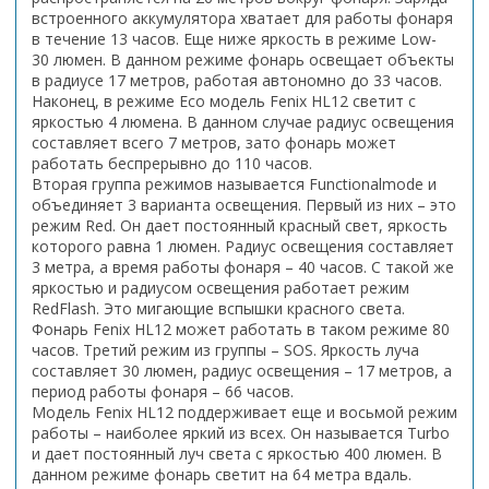
встроенного аккумулятора хватает для работы фонаря
в течение 13 часов. Еще ниже яркость в режиме Low-
30 люмен. В данном режиме фонарь освещает объекты
в радиусе 17 метров, работая автономно до 33 часов.
Наконец, в режиме Eco модель Fenix HL12 светит с
яркостью 4 люмена. В данном случае радиус освещения
составляет всего 7 метров, зато фонарь может
работать беспрерывно до 110 часов.
Вторая группа режимов называется Functionalmode и
объединяет 3 варианта освещения. Первый из них – это
режим Red. Он дает постоянный красный свет, яркость
которого равна 1 люмен. Радиус освещения составляет
3 метра, а время работы фонаря – 40 часов. С такой же
яркостью и радиусом освещения работает режим
RedFlash. Это мигающие вспышки красного света.
Фонарь Fenix HL12 может работать в таком режиме 80
часов. Третий режим из группы – SOS. Яркость луча
составляет 30 люмен, радиус освещения – 17 метров, а
период работы фонаря – 66 часов.
Модель Fenix HL12 поддерживает еще и восьмой режим
работы – наиболее яркий из всех. Он называется Turbo
и дает постоянный луч света с яркостью 400 люмен. В
данном режиме фонарь светит на 64 метра вдаль.