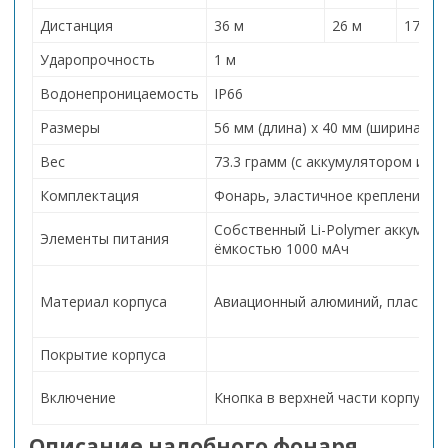
Дистанция
36 м
26 м
17 м
Ударопрочность
1 м
Водонепроницаемость
IP66
Размеры
56 мм (длина) х 40 мм (ширина) х 
Вес
73.3 грамм (с аккумулятором и н
Комплектация
Фонарь, эластичное крепление, к
Собственный Li-Polymer аккумуля
Элементы питания
ёмкостью 1000 мАч
Материал корпуса
Авиационный алюминий, пластик
Покрытие корпуса
Включение
Кнопка в верхней части корпуса
Описание налобного фонаря