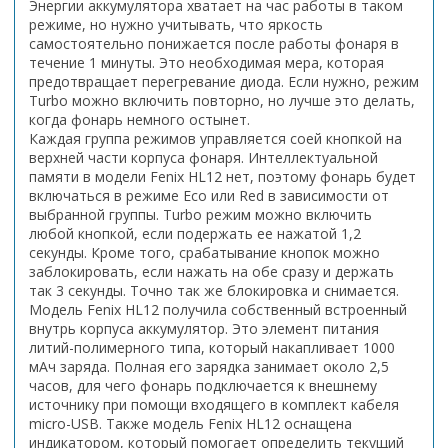
Энергии аккумулятора хватает на час работы в таком
режиме, но нужно учитывать, что яркость
самостоятельно понижается после работы фонаря в
течение 1 минуты. Это необходимая мера, которая
предотвращает перегревание диода. Если нужно, режим
Turbo можно включить повторно, но лучше это делать,
когда фонарь немного остынет.
Каждая группа режимов управляется соей кнопкой на
верхней части корпуса фонаря. Интеллектуальной
памяти в модели Fenix HL12 нет, поэтому фонарь будет
включаться в режиме Eco или Red в зависимости от
выбранной группы. Turbo режим можно включить
любой кнопкой, если подержать ее нажатой 1,2
секунды. Кроме того, срабатывание кнопок можно
заблокировать, если нажать на обе сразу и держать
так 3 секунды. Точно так же блокировка и снимается.
Модель Fenix HL12 получила собственный встроенный
внутрь корпуса аккумулятор. Это элемент питания
литий-полимерного типа, который накапливает 1000
мАч заряда. Полная его зарядка занимает около 2,5
часов, для чего фонарь подключается к внешнему
источнику при помощи входящего в комплект кабеля
micro-USB. Также модель Fenix HL12 оснащена
индикатором, который помогает определить текущий