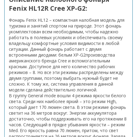
Fenix HL12R Cree XP-G2:
Фонарь Fenix HL12 – компактная налобная модель для
туризма и занятий спортом на природе. Этот фонарь
укомплектован всем необходимым, чтобы надежно
работать в полевых условиях и обеспечивать своему
владельцу комфортные условия видимости в любой
ситуации. Данный фонарь работает с двумя
встроенными диодами: белым XP-G2производства
американского бренда Cree и вспомогательным
красным. Доступное для него количество рабочих
режимов – 8. Но все эти режимы распределены между
двумя группами, поэтому выбрать нужный будет не
сложно. К тому же, система управления в данной
модели сделана действительно логичной.
В группу General mode вошли 4 режима яркости белого
света. Среди них наиболее яркий – это режим High,
который дает 170 люмен света. В этом режиме фонарь
светит на 36 метров вокруг. Энергии аккумулятора
достаточно, чтобы поддерживать его на протяжении 8
часов. Следующий в прядке убывания яркости – режим
Med. Его яркость равна 70 люмен, притом, что свет
распространяется на 26 метров вокруг фонаря. Заряда