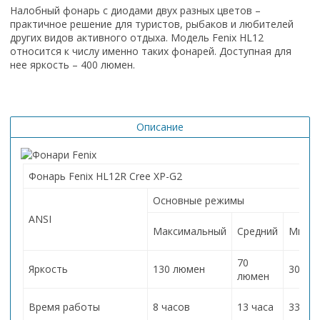
Налобный фонарь с диодами двух разных цветов –
практичное решение для туристов, рыбаков и любителей
других видов активного отдыха. Модель Fenix HL12
относится к числу именно таких фонарей. Доступная для
нее яркость – 400 люмен.
Описание
Фонарь Fenix HL12R Cree XP-G2
Основные режимы
ANSI
Максимальный
Средний
Мини
70
Яркость
130 люмен
30 лю
люмен
Время работы
8 часов
13 часа
33 ча