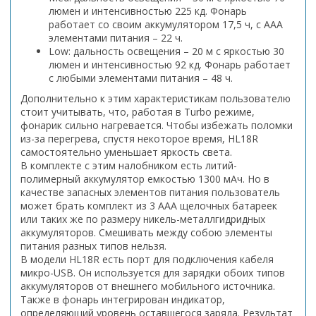
люмен и интенсивностью 225 кд. Фонарь
работает со своим аккумулятором 17,5 ч, с ААА
элементами питания – 22 ч.
Low: дальность освещения – 20 м с яркостью 30
люмен и интенсивностью 92 кд. Фонарь работает
с любыми элементами питания – 48 ч.
Дополнительно к этим характеристикам пользователю
стоит учитывать, что, работая в Turbo режиме,
фонарик сильно нагревается. Чтобы избежать поломки
из-за перегрева, спустя некоторое время, HL18R
самостоятельно уменьшает яркость света.
В комплекте с этим налобником есть литий-
полимерный аккумулятор емкостью 1300 мАч. Но в
качестве запасных элементов питания пользователь
может брать комплект из 3 ААА щелочных батареек
или таких же по размеру никель-металлгидридных
аккумуляторов. Смешивать между собою элементы
питания разных типов нельзя.
В модели HL18R есть порт для подключения кабеля
микро-USB. Он используется для зарядки обоих типов
аккумуляторов от внешнего мобильного источника.
Также в фонарь интегрирован индикатор,
определяющий уровень оставшегося заряда. Результат