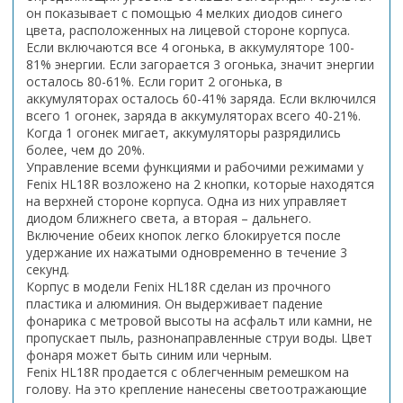
он показывает с помощью 4 мелких диодов синего
цвета, расположенных на лицевой стороне корпуса.
Если включаются все 4 огонька, в аккумуляторе 100-
81% энергии. Если загорается 3 огонька, значит энергии
осталось 80-61%. Если горит 2 огонька, в
аккумуляторах осталось 60-41% заряда. Если включился
всего 1 огонек, заряда в аккумуляторах всего 40-21%.
Когда 1 огонек мигает, аккумуляторы разрядились
более, чем до 20%.
Управление всеми функциями и рабочими режимами у
Fenix HL18R возложено на 2 кнопки, которые находятся
на верхней стороне корпуса. Одна из них управляет
диодом ближнего света, а вторая – дальнего.
Включение обеих кнопок легко блокируется после
удержание их нажатыми одновременно в течение 3
секунд.
Корпус в модели Fenix HL18R сделан из прочного
пластика и алюминия. Он выдерживает падение
фонарика с метровой высоты на асфальт или камни, не
пропускает пыль, разнонаправленные струи воды. Цвет
фонаря может быть синим или черным.
Fenix HL18R продается с облегченным ремешком на
голову. На это крепление нанесены светоотражающие