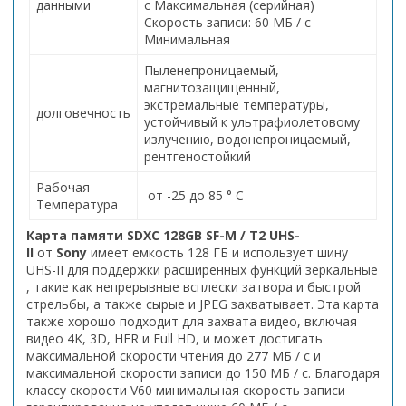
данными
с Максимальная (серийная)
Скорость записи: 60 МБ / с
Минимальная
Пыленепроницаемый,
магнитозащищенный,
экстремальные температуры,
долговечность
устойчивый к ультрафиолетовому
излучению, водонепроницаемый,
рентгеностойкий
Рабочая
от -25 до 85 ° C
Температура
Карта памяти SDXC 128GB SF-М / T2 UHS-
II
от
Sony
имеет емкость 128 ГБ и использует шину
UHS-II для поддержки расширенных функций зеркальные
, такие как непрерывные всплески затвора и быстрой
стрельбы, а также сырые и JPEG захватывает. Эта карта
также хорошо подходит для захвата видео, включая
видео 4K, 3D, HFR и Full HD, и может достигать
максимальной скорости чтения до 277 МБ / с и
максимальной скорости записи до 150 МБ / с. Благодаря
классу скорости V60 минимальная скорость записи