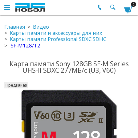
0
Главная
Видео
Карты памяти и аксессуары для них
Карты памяти Professional SDXC SDHC
SF-M128/T2
Карта памяти Sony 128GB SF-M Series
UHS-II SDXC 277МБ/с (U3, V60)
Предзаказ