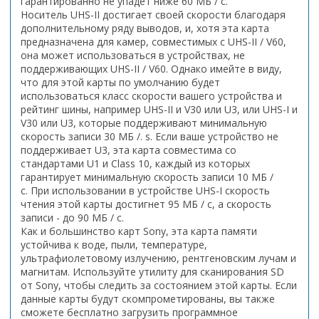
гарантированно не упадет ниже 60 МБ / с.
Носитель UHS-II достигает своей скорости благодаря
дополнительному ряду выводов, и, хотя эта карта
предназначена для камер, совместимых с UHS-II / V60,
она может использоваться в устройствах, не
поддерживающих UHS-II / V60. Однако имейте в виду,
что для этой карты по умолчанию будет
использоваться класс скорости вашего устройства и
рейтинг шины, например UHS-II и V30 или U3, или UHS-I и
V30 или U3, которые поддерживают минимальную
скорость записи 30 МБ /. s. Если ваше устройство не
поддерживает U3, эта карта совместима со
стандартами U1 и Class 10, каждый из которых
гарантирует минимальную скорость записи 10 МБ /
с. При использовании в устройстве UHS-I скорость
чтения этой карты достигнет 95 МБ / с, а скорость
записи - до 90 МБ / с.
Как и большинство карт Sony, эта карта памяти
устойчива к воде, пыли, температуре,
ультрафиолетовому излучению, рентгеновским лучам и
магнитам. Используйте утилиту для сканирования SD
от Sony, чтобы следить за состоянием этой карты. Если
данные карты будут скомпрометированы, вы также
сможете бесплатно загрузить программное