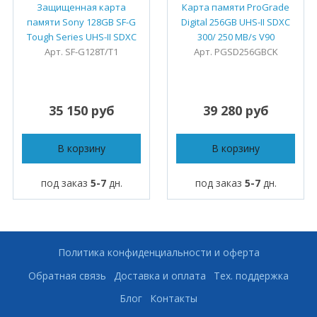
Защищенная карта
Карта памяти ProGrade
памяти Sony 128GB SF-G
Digital 256GB UHS-II SDXC
Tough Series UHS-II SDXC
300/ 250 MB/s V90
Арт. SF-G128T/T1
Арт. PGSD256GBCK
35 150 руб
39 280 руб
В корзину
В корзину
под заказ
5-7
дн.
под заказ
5-7
дн.
Политика конфиденциальности и оферта
Обратная связь
Доставка и оплата
Тех. поддержка
Блог
Контакты