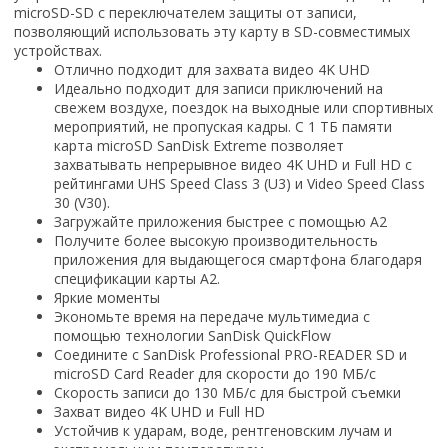
microSD-SD с переключателем защиты от записи,
позволяющий использовать эту карту в SD-совместимых
устройствах.
Отлично подходит для захвата видео 4K UHD
Идеально подходит для записи приключений на
свежем воздухе, поездок на выходные или спортивных
мероприятий, не пропуская кадры. С 1 ТБ памяти
карта microSD SanDisk Extreme позволяет
захватывать непрерывное видео 4K UHD и Full HD с
рейтингами UHS Speed Class 3 (U3) и Video Speed Class
30 (V30).
Загружайте приложения быстрее с помощью A2
Получите более высокую производительность
приложения для выдающегося смартфона благодаря
спецификации карты A2.
Яркие моменты
Экономьте время на передаче мультимедиа с
помощью технологии SanDisk QuickFlow
Соедините с SanDisk Professional PRO-READER SD и
microSD Card Reader для скорости до 190 МБ/с
Скорость записи до 130 МБ/с для быстрой съемки
Захват видео 4K UHD и Full HD
Устойчив к ударам, воде, рентгеновским лучам и