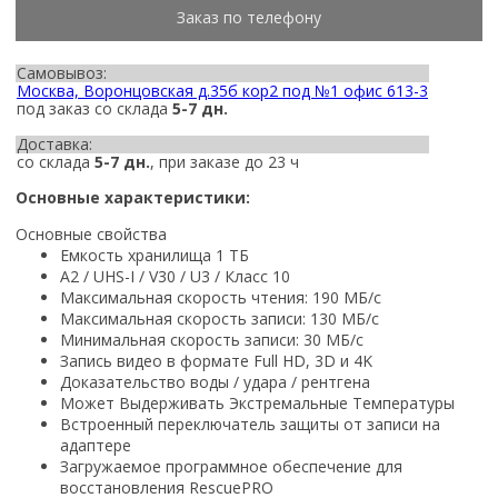
Заказ по телефону
Самовывоз:
Москва, Воронцовская д.35б кор2 под №1 офис 613-3
под заказ со склада
5-7 дн.
Доставка:
со склада
5-7 дн.
, при заказе до 23 ч
Основные характеристики:
Основные свойства
Емкость хранилища 1 ТБ
A2 / UHS-I / V30 / U3 / Класс 10
Максимальная скорость чтения: 190 МБ/с
Максимальная скорость записи: 130 МБ/с
Минимальная скорость записи: 30 МБ/с
Запись видео в формате Full HD, 3D и 4K
Доказательство воды / удара / рентгена
Может Выдерживать Экстремальные Температуры
Встроенный переключатель защиты от записи на
адаптере
Загружаемое программное обеспечение для
восстановления RescuePRO