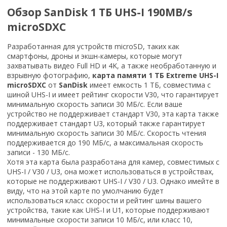
Обзор SanDisk 1 ТБ UHS-I 190MB/s
microSDXC
Разработанная для устройств microSD, таких как
смартфоны, дроны и экшн-камеры, которые могут
захватывать видео Full HD и 4K, а также необработанную и
взрывную фотографию,
карта памяти 1 ТБ Extreme UHS-I
microSDXC
от
SanDisk
имеет емкость 1 ТБ, совместима с
шиной UHS-I и имеет рейтинг скорости V30, что гарантирует
минимальную скорость записи 30 МБ/с. Если ваше
устройство не поддерживает стандарт V30, эта карта также
поддерживает стандарт U3, который также гарантирует
минимальную скорость записи 30 МБ/с. Скорость чтения
поддерживается до 190 МБ/с, а максимальная скорость
записи - 130 МБ/с.
Хотя эта карта была разработана для камер, совместимых с
UHS-I / V30 / U3, она может использоваться в устройствах,
которые не поддерживают UHS-I / V30 / U3. Однако имейте в
виду, что на этой карте по умолчанию будет
использоваться класс скорости и рейтинг шины вашего
устройства, такие как UHS-I и U1, которые поддерживают
минимальные скорости записи 10 МБ/с, или класс 10,