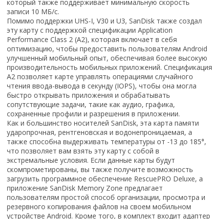
который также поддерживает минимальную скорость
записи 10 МБ/с.
Помимо поддержки UHS-I, V30 и U3, SanDisk также создал
эту карту с поддержкой спецификации Application
Performance Class 2 (A2), которая включает в себя
оптимизацию, чтобы предоставить пользователям Android
улучшенный мобильный опыт, обеспечивая более высокую
производительность мобильных приложений. Спецификация
A2 позволяет карте управлять операциями случайного
чтения ввода-вывода в секунду (IOPS), чтобы она могла
быстро открывать приложения и обрабатывать
сопутствующие задачи, такие как аудио, графика,
сохраненные профили и разрешения в приложении.
Как и большинство носителей SanDisk, эта карта памяти
ударопрочная, рентгеновская и водонепроницаемая, а
также способна выдерживать температуры от -13 до 185°,
что позволяет вам взять эту карту с собой в
экстремальные условия. Если данные карты будут
скомпрометированы, вы также получите возможность
загрузить программное обеспечение RescuePRO Deluxe, а
приложение SanDisk Memory Zone предлагает
пользователям простой способ организации, просмотра и
резервного копирования файлов на своем мобильном
устройстве Android. Кроме того, в комплект входит адаптер